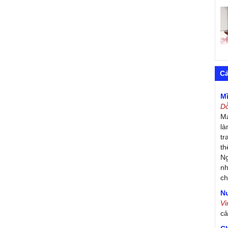
C
M
D
Má
là
tr
th
Ng
nh
ch
Nư
V
c