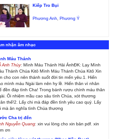
Kiếp Tro Bụi
Phương Anh
,
Phương Ý
ảm nhận âm nhạc
ình Máu Thánh
ỗ Anh Thùy
: Mình Máu Thánh Hải ÁnhĐK: Lạy Mình
u Thánh Chúa Kitô Mình Máu Thánh Chúa Kitô Xin
m cho con nên thánh suốt đời tin mến yêu.1. Hiến
ao mình máu Ngài làm nên hy lề. Hiến thân vì nhân
ế đền đáp tình Cha! Trong bánh rượu chính máu thân
ài. Ôi nhiệm mầu cao sâu tình Chúa, xót thương
ân thế!2. Lấy chi mà đáp đền tình yêu cao quý. Lấy
i mà ân nghĩa tình Chúa thương
ớc Cha trị đến
inh Nguyễn Quang
: xin vui lòng cho xin bản pdf. xin
ảm ơn