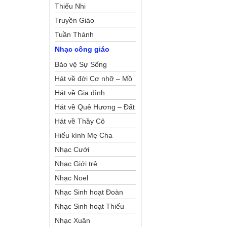
Thiếu Nhi
Truyền Giáo
Tuần Thánh
Nhạc công giáo
Bảo vệ Sự Sống
Hát về đời Cơ nhỡ – Mồ
côi
Hát về Gia đình
Hát về Quê Hương – Đất
Nước
Hát về Thầy Cô
Hiếu kính Mẹ Cha
Nhạc Cưới
Nhạc Giới trẻ
Nhạc Noel
Nhạc Sinh hoạt Đoàn
Thể Công Giáo
Nhạc Sinh hoạt Thiếu
Nhi
Nhạc Xuân