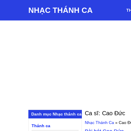
NHẠC THÁNH CA
T
Ca sĩ:
Cao Đức
Danh mục Nhạc thánh ca
Nhạc Thánh Ca
»
Cao Đ
Thánh ca