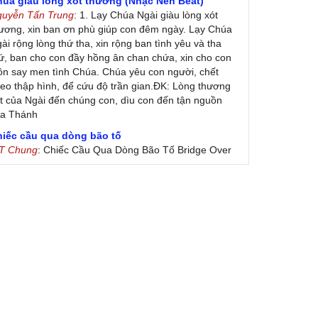
húa giàu lòng xót thương (Nhạc Nền Beat)
guyễn Tấn Trung
: 1. Lạy Chúa Ngài giàu lòng xót
ương, xin ban ơn phù giúp con đêm ngày. Lạy Chúa
ài rộng lòng thứ tha, xin rộng ban tình yêu và tha
ứ, ban cho con đầy hồng ân chan chứa, xin cho con
ôn say men tình Chúa. Chúa yêu con người, chết
eo thập hình, để cứu độ trần gian.ĐK: Lòng thương
t của Ngài đến chúng con, dìu con đến tận nguồn
ủa Thánh
hiếc cầu qua dòng bão tố
 T Chung
: Chiếc Cầu Qua Dòng Bão Tố Bridge Over
oubled Water by Simon & Garfunkel (Released
nuary 26, 1970) Lời Việt: Nhạc Sĩ Vũ Đức Nghiêm
ình Bày: Chung Tử Lưu
 Colores! (Lời Việt)
on Vu
: Bài hát có lời chưa.Cám ơn
ài ca dâng Mẹ
uc
: xin lòi bài hat ,bai ca dang me.gia ân
heo gương Mẹ, con lên đường
 Thúy Ngân
: xin cho con bản PDF bài này ạ