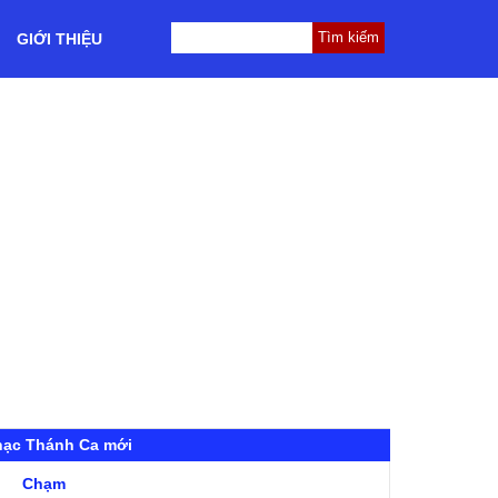
GIỚI THIỆU
hạc Thánh Ca mới
Chạm