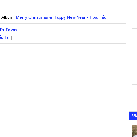
| Album:
Merry Christmas & Happy New Year - Hòa Tấu
 To Town
ốc Tế
|
Vi