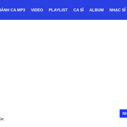
HÁNH CA MP3
VIDEO
PLAYLIST
CA SĨ
ALBUM
NHẠC SĨ
N
ức