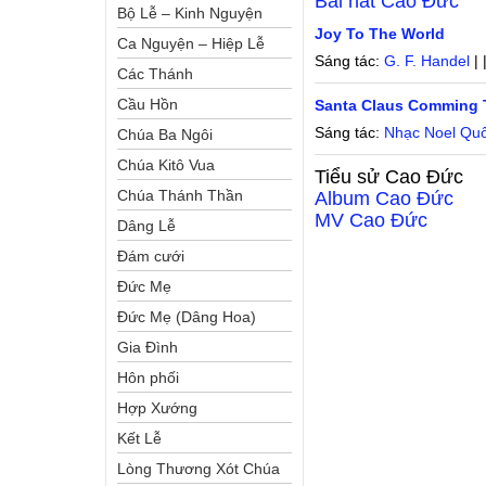
Bài hát
Cao Đức
Bộ Lễ – Kinh Nguyện
Joy To The World
Ca Nguyện – Hiệp Lễ
Sáng tác:
G. F. Handel
| 
Các Thánh
Cầu Hồn
Santa Claus Comming
Sáng tác:
Nhạc Noel Qu
Chúa Ba Ngôi
Chúa Kitô Vua
Tiểu sử
Cao Đức
Chúa Thánh Thần
Album
Cao Đức
MV
Cao Đức
Dâng Lễ
Đám cưới
Đức Mẹ
Đức Mẹ (Dâng Hoa)
Gia Đình
Hôn phối
Hợp Xướng
Kết Lễ
Lòng Thương Xót Chúa