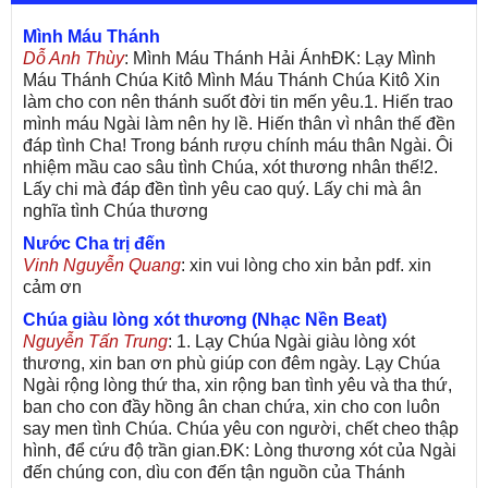
Mình Máu Thánh
Dỗ Anh Thùy
: Mình Máu Thánh Hải ÁnhĐK: Lạy Mình
Máu Thánh Chúa Kitô Mình Máu Thánh Chúa Kitô Xin
làm cho con nên thánh suốt đời tin mến yêu.1. Hiến trao
mình máu Ngài làm nên hy lề. Hiến thân vì nhân thế đền
đáp tình Cha! Trong bánh rượu chính máu thân Ngài. Ôi
nhiệm mầu cao sâu tình Chúa, xót thương nhân thế!2.
Lấy chi mà đáp đền tình yêu cao quý. Lấy chi mà ân
nghĩa tình Chúa thương
Nước Cha trị đến
Vinh Nguyễn Quang
: xin vui lòng cho xin bản pdf. xin
cảm ơn
Chúa giàu lòng xót thương (Nhạc Nền Beat)
Nguyễn Tấn Trung
: 1. Lạy Chúa Ngài giàu lòng xót
thương, xin ban ơn phù giúp con đêm ngày. Lạy Chúa
Ngài rộng lòng thứ tha, xin rộng ban tình yêu và tha thứ,
ban cho con đầy hồng ân chan chứa, xin cho con luôn
say men tình Chúa. Chúa yêu con người, chết cheo thập
hình, để cứu độ trần gian.ĐK: Lòng thương xót của Ngài
đến chúng con, dìu con đến tận nguồn của Thánh