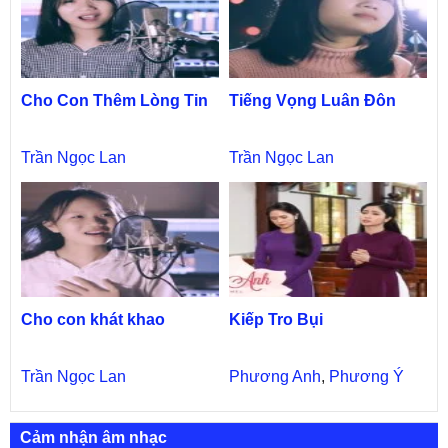
Cho Con Thêm Lòng Tin
Tiếng Vọng Luân Đôn
Trần Ngọc Lan
Trần Ngọc Lan
Cho con khát khao
Kiếp Tro Bụi
Trần Ngọc Lan
Phương Anh
,
Phương Ý
Cảm nhận âm nhạc