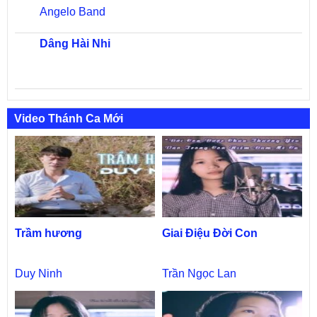
Angelo Band
Dâng Hài Nhi
Video Thánh Ca Mới
Trầm hương
Giai Điệu Đời Con
Duy Ninh
Trần Ngọc Lan