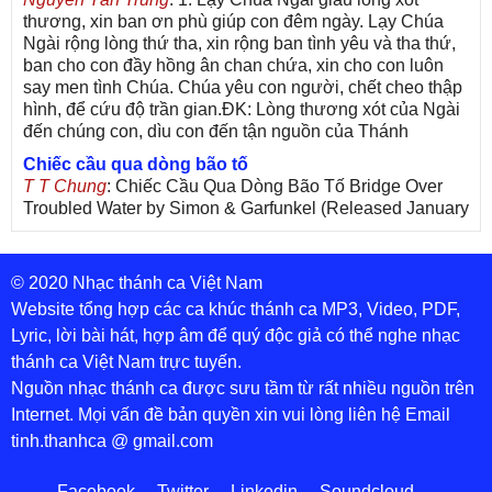
thương, xin ban ơn phù giúp con đêm ngày. Lạy Chúa
Ngài rộng lòng thứ tha, xin rộng ban tình yêu và tha thứ,
ban cho con đầy hồng ân chan chứa, xin cho con luôn
say men tình Chúa. Chúa yêu con người, chết cheo thập
hình, để cứu độ trần gian.ĐK: Lòng thương xót của Ngài
đến chúng con, dìu con đến tận nguồn của Thánh
Chiếc cầu qua dòng bão tố
T T Chung
: Chiếc Cầu Qua Dòng Bão Tố Bridge Over
Troubled Water by Simon & Garfunkel (Released January
26, 1970) Lời Việt: Nhạc Sĩ Vũ Đức Nghiêm Trình Bày:
Chung Tử Lưu
© 2020 Nhạc thánh ca Việt Nam
De Colores! (Lời Việt)
Son Vu
: Bài hát có lời chưa.Cám ơn
Website tổng hợp các ca khúc thánh ca MP3, Video, PDF,
Lyric, lời bài hát, hợp âm để quý độc giả có thể nghe nhạc
thánh ca Việt Nam trực tuyến.
Nguồn nhạc thánh ca được sưu tầm từ rất nhiều nguồn trên
Internet. Mọi vấn đề bản quyền xin vui lòng liên hệ Email
tinh.thanhca @ gmail.com
Facebook
Twitter
Linkedin
Soundcloud