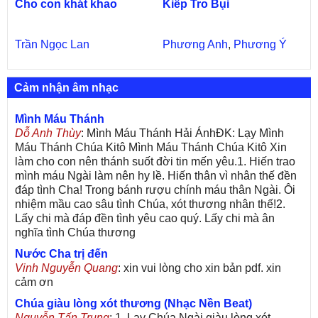
Cho con khát khao
Kiếp Tro Bụi
Trần Ngọc Lan
Phương Anh
,
Phương Ý
Cảm nhận âm nhạc
Mình Máu Thánh
Dỗ Anh Thùy
: Mình Máu Thánh Hải ÁnhĐK: Lạy Mình
Máu Thánh Chúa Kitô Mình Máu Thánh Chúa Kitô Xin
làm cho con nên thánh suốt đời tin mến yêu.1. Hiến trao
mình máu Ngài làm nên hy lề. Hiến thân vì nhân thế đền
đáp tình Cha! Trong bánh rượu chính máu thân Ngài. Ôi
nhiệm mầu cao sâu tình Chúa, xót thương nhân thế!2.
Lấy chi mà đáp đền tình yêu cao quý. Lấy chi mà ân
nghĩa tình Chúa thương
Nước Cha trị đến
Vinh Nguyễn Quang
: xin vui lòng cho xin bản pdf. xin
cảm ơn
Chúa giàu lòng xót thương (Nhạc Nền Beat)
Nguyễn Tấn Trung
: 1. Lạy Chúa Ngài giàu lòng xót