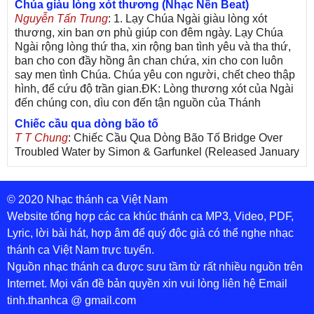
Chúa giàu lòng xót thương (Nhạc Nền Beat)
Nguyễn Tấn Trung
: 1. Lạy Chúa Ngài giàu lòng xót
thương, xin ban ơn phù giúp con đêm ngày. Lạy Chúa
Ngài rộng lòng thứ tha, xin rộng ban tình yêu và tha thứ,
ban cho con đầy hồng ân chan chứa, xin cho con luôn
say men tình Chúa. Chúa yêu con người, chết cheo thập
hình, để cứu độ trần gian.ĐK: Lòng thương xót của Ngài
đến chúng con, dìu con đến tận nguồn của Thánh
Chiếc cầu qua dòng bão tố
T T Chung
: Chiếc Cầu Qua Dòng Bão Tố Bridge Over
Troubled Water by Simon & Garfunkel (Released January
26, 1970) Lời Việt: Nhạc Sĩ Vũ Đức Nghiêm Trình Bày:
Chung Tử Lưu
© 2020 Nhạc thánh ca Việt Nam
De Colores! (Lời Việt)
Son Vu
: Bài hát có lời chưa.Cám ơn
Website tổng hợp các ca khúc thánh ca MP3, Video, PDF,
Lyric, lời bài hát, hợp âm để quý độc giả có thể nghe nhạc
Bài ca dâng Mẹ
thánh ca Việt Nam trực tuyến.
thuc
: xin lòi bài hat ,bai ca dang me.gia ân
Nguồn nhạc thánh ca được sưu tầm từ rất nhiều nguồn trên
Theo gương Mẹ, con lên đường
Internet. Mọi vấn đề bản quyền xin vui lòng liên hệ Email
sr Thúy Ngân
: xin cho con bản PDF bài này ạ
tinh.thanhca @ gmail.com
Đến với Lòng Thương Xót Chúa