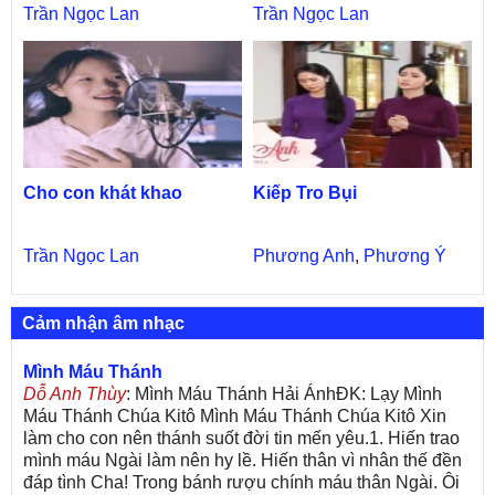
Trần Ngọc Lan
Trần Ngọc Lan
Cho con khát khao
Kiếp Tro Bụi
Trần Ngọc Lan
Phương Anh
,
Phương Ý
Cảm nhận âm nhạc
Mình Máu Thánh
Dỗ Anh Thùy
: Mình Máu Thánh Hải ÁnhĐK: Lạy Mình
Máu Thánh Chúa Kitô Mình Máu Thánh Chúa Kitô Xin
làm cho con nên thánh suốt đời tin mến yêu.1. Hiến trao
mình máu Ngài làm nên hy lề. Hiến thân vì nhân thế đền
đáp tình Cha! Trong bánh rượu chính máu thân Ngài. Ôi