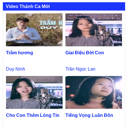
Video Thánh Ca Mới
Trầm hương
Giai Điệu Đời Con
Duy Ninh
Trần Ngọc Lan
Cho Con Thêm Lòng Tin
Tiếng Vọng Luân Đôn