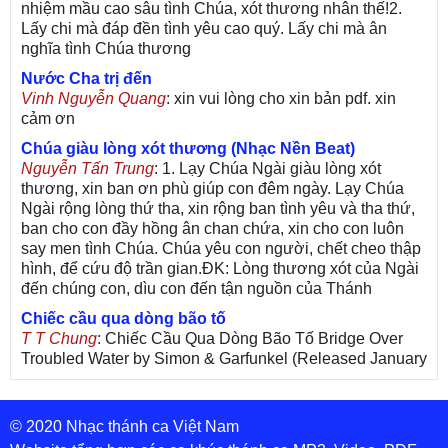
nhiệm mầu cao sâu tình Chúa, xót thương nhân thế!2.
Lấy chi mà đáp đền tình yêu cao quý. Lấy chi mà ân
nghĩa tình Chúa thương
Nước Cha trị đến
Vinh Nguyễn Quang
: xin vui lòng cho xin bản pdf. xin
cảm ơn
Chúa giàu lòng xót thương (Nhạc Nền Beat)
Nguyễn Tấn Trung
: 1. Lạy Chúa Ngài giàu lòng xót
thương, xin ban ơn phù giúp con đêm ngày. Lạy Chúa
Ngài rộng lòng thứ tha, xin rộng ban tình yêu và tha thứ,
ban cho con đầy hồng ân chan chứa, xin cho con luôn
say men tình Chúa. Chúa yêu con người, chết cheo thập
hình, để cứu độ trần gian.ĐK: Lòng thương xót của Ngài
đến chúng con, dìu con đến tận nguồn của Thánh
Chiếc cầu qua dòng bão tố
T T Chung
: Chiếc Cầu Qua Dòng Bão Tố Bridge Over
Troubled Water by Simon & Garfunkel (Released January
26, 1970) Lời Việt: Nhạc Sĩ Vũ Đức Nghiêm Trình Bày:
Chung Tử Lưu
© 2020 Nhạc thánh ca Việt Nam
De Colores! (Lời Việt)