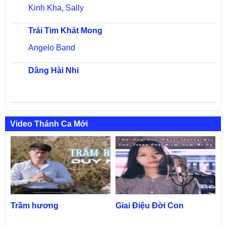
Kinh Kha
,
Sally
Trái Tim Khát Mong
Angelo Band
Dâng Hài Nhi
Video Thánh Ca Mới
Trầm hương
Giai Điệu Đời Con