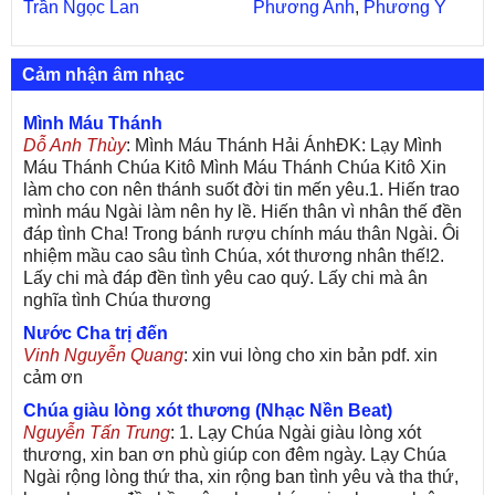
Trần Ngọc Lan
Phương Anh
,
Phương Ý
Cảm nhận âm nhạc
Mình Máu Thánh
Dỗ Anh Thùy
: Mình Máu Thánh Hải ÁnhĐK: Lạy Mình
Máu Thánh Chúa Kitô Mình Máu Thánh Chúa Kitô Xin
làm cho con nên thánh suốt đời tin mến yêu.1. Hiến trao
mình máu Ngài làm nên hy lề. Hiến thân vì nhân thế đền
đáp tình Cha! Trong bánh rượu chính máu thân Ngài. Ôi
nhiệm mầu cao sâu tình Chúa, xót thương nhân thế!2.
Lấy chi mà đáp đền tình yêu cao quý. Lấy chi mà ân
nghĩa tình Chúa thương
Nước Cha trị đến
Vinh Nguyễn Quang
: xin vui lòng cho xin bản pdf. xin
cảm ơn
Chúa giàu lòng xót thương (Nhạc Nền Beat)
Nguyễn Tấn Trung
: 1. Lạy Chúa Ngài giàu lòng xót
thương, xin ban ơn phù giúp con đêm ngày. Lạy Chúa
Ngài rộng lòng thứ tha, xin rộng ban tình yêu và tha thứ,