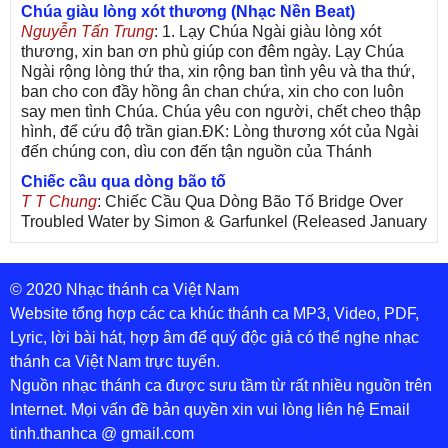
Chúa giàu lòng xót thương (Nhạc Nền Beat)
Nguyễn Tấn Trung
: 1. Lạy Chúa Ngài giàu lòng xót
thương, xin ban ơn phù giúp con đêm ngày. Lạy Chúa
Ngài rộng lòng thứ tha, xin rộng ban tình yêu và tha thứ,
ban cho con đầy hồng ân chan chứa, xin cho con luôn
say men tình Chúa. Chúa yêu con người, chết cheo thập
hình, để cứu độ trần gian.ĐK: Lòng thương xót của Ngài
đến chúng con, dìu con đến tận nguồn của Thánh
Chiếc cầu qua dòng bão tố
T T Chung
: Chiếc Cầu Qua Dòng Bão Tố Bridge Over
Troubled Water by Simon & Garfunkel (Released January
26, 1970) Lời Việt: Nhạc Sĩ Vũ Đức Nghiêm Trình Bày:
Chung Tử Lưu
© 2020 Nhạc thánh ca Việt Nam
De Colores! (Lời Việt)
Son Vu
: Bài hát có lời chưa.Cám ơn
Website tổng hợp các ca khúc thánh ca MP3, Video, PDF,
Lyric, lời bài hát, hợp âm để quý độc giả có thể nghe nhạc
Bài ca dâng Mẹ
thánh ca Việt Nam trực tuyến.
thuc
: xin lòi bài hat ,bai ca dang me.gia ân
Nguồn nhạc thánh ca được sưu tầm từ rất nhiều nguồn trên
Theo gương Mẹ, con lên đường
Internet. Mọi vấn đề bản quyền xin vui lòng liên hệ Email
sr Thúy Ngân
: xin cho con bản PDF bài này ạ
tinh.thanhca @ gmail.com
Đến với Lòng Thương Xót Chúa