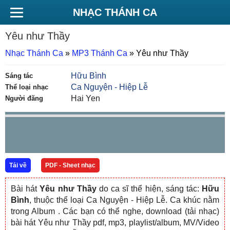
NHẠC THÁNH CA
Yêu như Thầy
Nhạc Thánh Ca
»
MP3 Thánh Ca
»
Yêu như Thầy
Hữu Bình
Sáng tác
Ca Nguyện - Hiệp Lễ
Thể loại nhạc
Hai Yen
Người đăng
Tải về
PDF - Sheet nhạc
Bài hát
Yêu như Thầy
do ca sĩ
thể hiện, sáng tác:
Hữu
Bình
, thuộc thể loại Ca Nguyện - Hiệp Lễ. Ca khúc nằm
trong Album
. Các bạn có thể nghe, download (tải nhạc)
bài hát Yêu như Thầy pdf, mp3, playlist/album, MV/Video