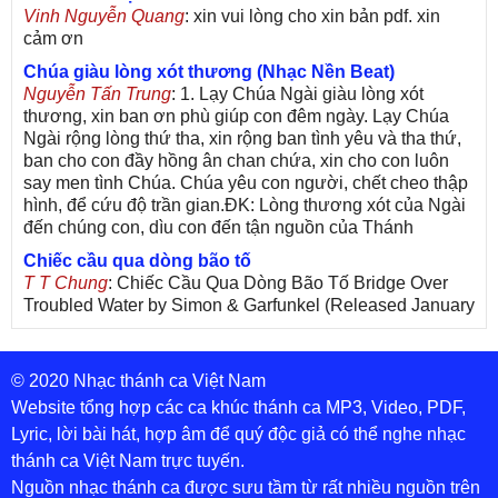
Vinh Nguyễn Quang
: xin vui lòng cho xin bản pdf. xin
cảm ơn
Chúa giàu lòng xót thương (Nhạc Nền Beat)
Nguyễn Tấn Trung
: 1. Lạy Chúa Ngài giàu lòng xót
thương, xin ban ơn phù giúp con đêm ngày. Lạy Chúa
Ngài rộng lòng thứ tha, xin rộng ban tình yêu và tha thứ,
ban cho con đầy hồng ân chan chứa, xin cho con luôn
say men tình Chúa. Chúa yêu con người, chết cheo thập
hình, để cứu độ trần gian.ĐK: Lòng thương xót của Ngài
đến chúng con, dìu con đến tận nguồn của Thánh
Chiếc cầu qua dòng bão tố
T T Chung
: Chiếc Cầu Qua Dòng Bão Tố Bridge Over
Troubled Water by Simon & Garfunkel (Released January
26, 1970) Lời Việt: Nhạc Sĩ Vũ Đức Nghiêm Trình Bày:
Chung Tử Lưu
© 2020 Nhạc thánh ca Việt Nam
De Colores! (Lời Việt)
Son Vu
: Bài hát có lời chưa.Cám ơn
Website tổng hợp các ca khúc thánh ca MP3, Video, PDF,
Lyric, lời bài hát, hợp âm để quý độc giả có thể nghe nhạc
Bài ca dâng Mẹ
thánh ca Việt Nam trực tuyến.
thuc
: xin lòi bài hat ,bai ca dang me.gia ân
Nguồn nhạc thánh ca được sưu tầm từ rất nhiều nguồn trên
Theo gương Mẹ, con lên đường