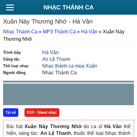
NHẠC THÁNH CA
Xuân Này Thương Nhớ
- Hà Vân
Nhạc Thánh Ca
»
MP3 Thánh Ca
»
Hà Vân
»
Xuân Này
Thương Nhớ
Hà Vân
Trình bày
An Lệ Thanh
Sáng tác
Nhạc thánh ca mùa Xuân
Thể loại nhạc
Nhạc Thánh Ca
Người đăng
Tải về
PDF - Sheet nhạc
Bài hát
Xuân Này Thương Nhớ
do ca sĩ
Hà Vân
thể
hiện, sáng tác:
An Lệ Thanh
, thuộc thể loại Nhạc thánh