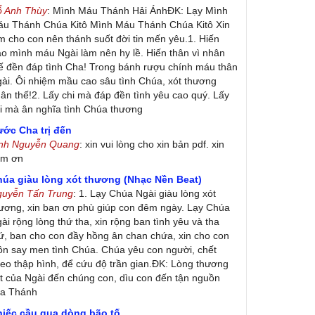
ỗ Anh Thùy
: Mình Máu Thánh Hải ÁnhĐK: Lạy Mình
u Thánh Chúa Kitô Mình Máu Thánh Chúa Kitô Xin
m cho con nên thánh suốt đời tin mến yêu.1. Hiến
ao mình máu Ngài làm nên hy lề. Hiến thân vì nhân
ế đền đáp tình Cha! Trong bánh rượu chính máu thân
ài. Ôi nhiệm mầu cao sâu tình Chúa, xót thương
ân thế!2. Lấy chi mà đáp đền tình yêu cao quý. Lấy
i mà ân nghĩa tình Chúa thương
ớc Cha trị đến
inh Nguyễn Quang
: xin vui lòng cho xin bản pdf. xin
ảm ơn
húa giàu lòng xót thương (Nhạc Nền Beat)
guyễn Tấn Trung
: 1. Lạy Chúa Ngài giàu lòng xót
ương, xin ban ơn phù giúp con đêm ngày. Lạy Chúa
ài rộng lòng thứ tha, xin rộng ban tình yêu và tha
ứ, ban cho con đầy hồng ân chan chứa, xin cho con
ôn say men tình Chúa. Chúa yêu con người, chết
eo thập hình, để cứu độ trần gian.ĐK: Lòng thương
t của Ngài đến chúng con, dìu con đến tận nguồn
ủa Thánh
hiếc cầu qua dòng bão tố