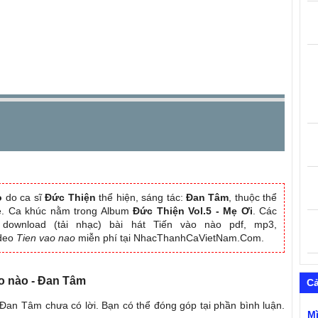
o
do ca sĩ
Đức Thiện
thể hiện, sáng tác:
Đan Tâm
, thuộc thể
ẹ. Ca khúc nằm trong Album
Đức Thiện Vol.5 - Mẹ Ơi
. Các
download (tải nhạc) bài hát Tiến vào nào pdf, mp3,
ideo
Tien vao nao
miễn phí tại NhacThanhCaVietNam.Com.
ào nào - Đan Tâm
C
 Đan Tâm chưa có lời. Bạn có thể đóng góp tại phần bình luận.
M