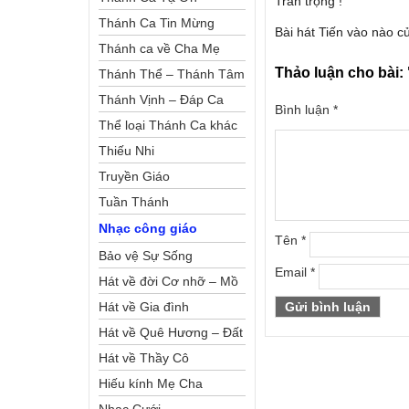
Trân trọng !
Thánh Ca Tin Mừng
Bài hát Tiến vào nào 
Thánh ca về Cha Mẹ
Thảo luận cho bài:
Thánh Thể – Thánh Tâm
Thánh Vịnh – Đáp Ca
Bình luận
*
Thể loại Thánh Ca khác
Thiếu Nhi
Truyền Giáo
Tuần Thánh
Nhạc công giáo
Tên
*
Bảo vệ Sự Sống
Email
*
Hát về đời Cơ nhỡ – Mồ
côi
Hát về Gia đình
Hát về Quê Hương – Đất
Nước
Hát về Thầy Cô
Hiếu kính Mẹ Cha