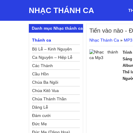
NHẠC THÁNH CA
T
Danh mục Nhạc thánh ca
Tiến vào nào
- Đ
Thánh ca
Nhạc Thánh Ca
»
MP3
Bộ Lễ – Kinh Nguyện
Trình
Ca Nguyện – Hiệp Lễ
Sáng 
Các Thánh
Albu
Thể l
Cầu Hồn
Ngườ
Chúa Ba Ngôi
Chúa Kitô Vua
Chúa Thánh Thần
Dâng Lễ
Đám cưới
Đức Mẹ
Đức Mẹ (Dâng Hoa)