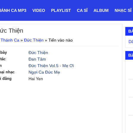
HÁNH CA MP3
VIDEO
PLAYLIST
CA SĨ
ALBUM
NHẠC SĨ
ức Thiện
B
 Thánh Ca
»
Đức Thiện
»
Tiến vào nào
Dâ
 bày
Đức Thiện
Bà
tác
Đan Tâm
m
Đức Thiện Vol.5 - Mẹ Ơi
oại nhạc
Ngợi Ca Đức Mẹ
i đăng
Hai Yen