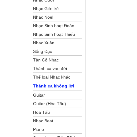
Nhạc Cưới
Nhạc Giới trẻ
Nhạc Noel
Nhạc Sinh hoạt Đoàn
Thể Công Giáo
Nhạc Sinh hoạt Thiếu
Nhi
Nhạc Xuân
Sống Đạo
Tân Cổ Nhạc
Thánh ca vào đời
Thể loại Nhạc khác
Thánh ca không lời
Guitar
Guitar (Hòa Tấu)
Hòa Tấu
Nhạc Beat
Piano