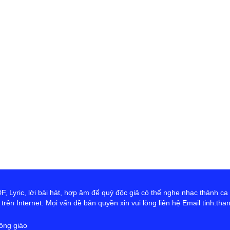
th
Đ
D
Ng
tr
cứ
ta
hơ
Ch
 Lyric, lời bài hát, hợp âm để quý độc giả có thể nghe nhạc thánh ca
rên Internet. Mọi vấn đề bản quyền xin vui lòng liên hệ Email tinh.th
ông giáo