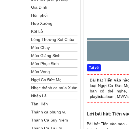
Gia Đình
Hôn phối
Hợp Xướng
Kết Lễ
Lòng Thương Xót Chúa
Mùa Chay
Mùa Giáng Sinh
Mùa Phục Sinh
Tải về
Mùa Vọng
Ngợi Ca Đức Mẹ
Bài hát
Tiến vào nà
loại Ngợi Ca Đức M
Nhạc thánh ca mùa Xuân
bạn có thể nghe, 
Nhập Lễ
playlist/album, MV/V
Tận Hiến
Thánh ca phụng vụ
Lời bài hát: Tiến v
Thánh Ca Suy Niệm
Bài hát Tiến vào nào -
Thánh Ca Tạ Ơn