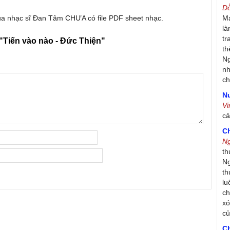
D
của nhạc sĩ Đan Tâm CHƯA có file PDF sheet nhạc.
Má
là
tr
"Tiến vào nào - Đức Thiện"
th
Ng
nh
ch
Nư
V
c
C
N
th
Ng
th
lu
ch
xó
c
C