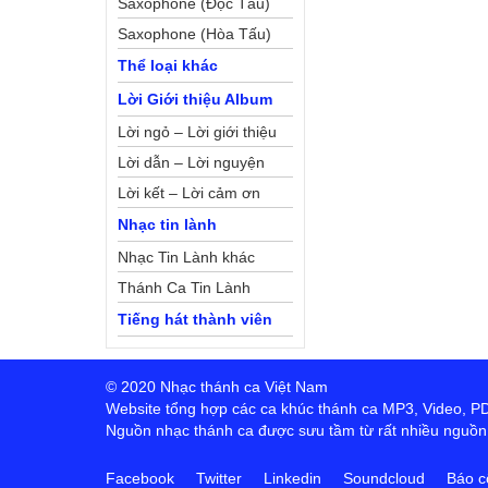
Saxophone (Độc Tấu)
Saxophone (Hòa Tấu)
Thể loại khác
Lời Giới thiệu Album
Lời ngỏ – Lời giới thiệu
Lời dẫn – Lời nguyện
Lời kết – Lời cảm ơn
Nhạc tin lành
Nhạc Tin Lành khác
Thánh Ca Tin Lành
Tiếng hát thành viên
© 2020 Nhạc thánh ca Việt Nam
Website tổng hợp các ca khúc thánh ca MP3, Video, PDF,
Nguồn nhạc thánh ca được sưu tầm từ rất nhiều nguồn t
Facebook
Twitter
Linkedin
Soundcloud
Báo c