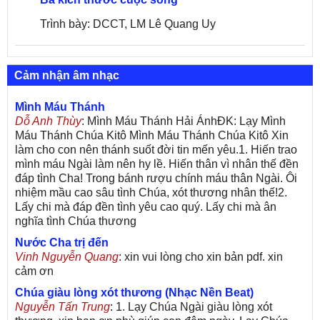
Trình bày: DCCT, LM Lê Quang Uy
Cảm nhận âm nhạc
Mình Máu Thánh
Dỗ Anh Thùy
: Mình Máu Thánh Hải ÁnhĐK: Lạy Mình
Máu Thánh Chúa Kitô Mình Máu Thánh Chúa Kitô Xin
làm cho con nên thánh suốt đời tin mến yêu.1. Hiến trao
mình máu Ngài làm nên hy lề. Hiến thân vì nhân thế đền
đáp tình Cha! Trong bánh rượu chính máu thân Ngài. Ôi
nhiệm mầu cao sâu tình Chúa, xót thương nhân thế!2.
Lấy chi mà đáp đền tình yêu cao quý. Lấy chi mà ân
nghĩa tình Chúa thương
Nước Cha trị đến
Vinh Nguyễn Quang
: xin vui lòng cho xin bản pdf. xin
cảm ơn
Chúa giàu lòng xót thương (Nhạc Nền Beat)
Nguyễn Tấn Trung
: 1. Lạy Chúa Ngài giàu lòng xót