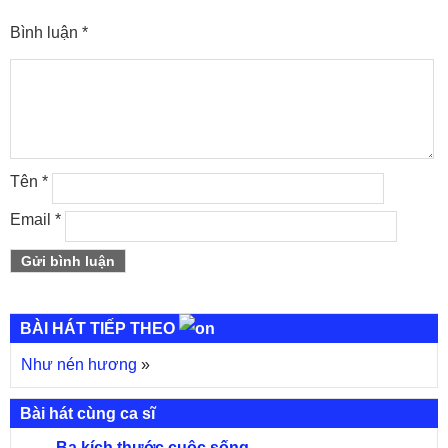
Bình luận
*
Tên
*
Email
*
BÀI HÁT TIẾP THEO
Như nén hương
»
Bài hát cùng ca sĩ
Ba kích thước cuộc sống