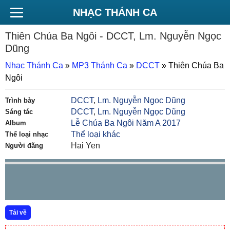
NHẠC THÁNH CA
Thiên Chúa Ba Ngôi
- DCCT, Lm. Nguyễn Ngọc
Dũng
Nhạc Thánh Ca
»
MP3 Thánh Ca
»
DCCT
»
Thiên Chúa Ba
Ngôi
DCCT
,
Lm. Nguyễn Ngọc Dũng
Trình bày
DCCT
,
Lm. Nguyễn Ngọc Dũng
Sáng tác
Lễ Chúa Ba Ngôi Năm A 2017
Album
Thể loại khác
Thể loại nhạc
Hai Yen
Người đăng
Tải về