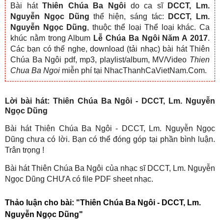
Bài hát
Thiên Chúa Ba Ngôi
do ca sĩ
DCCT, Lm.
Nguyễn Ngọc Dũng
thể hiện, sáng tác:
DCCT, Lm.
Nguyễn Ngọc Dũng
, thuộc thể loại Thể loại khác. Ca
khúc nằm trong Album
Lễ Chúa Ba Ngôi Năm A 2017
.
Các bạn có thể nghe, download (tải nhạc) bài hát Thiên
Chúa Ba Ngôi pdf, mp3, playlist/album, MV/Video
Thien
Chua Ba Ngoi
miễn phí tại NhacThanhCaVietNam.Com.
Lời bài hát: Thiên Chúa Ba Ngôi - DCCT, Lm. Nguyễn
Ngọc Dũng
Bài hát Thiên Chúa Ba Ngôi - DCCT, Lm. Nguyễn Ngọc
Dũng chưa có lời. Bạn có thể đóng góp tại phần bình luận.
Trân trọng !
Bài hát Thiên Chúa Ba Ngôi của nhạc sĩ DCCT, Lm. Nguyễn
Ngọc Dũng CHƯA có file PDF sheet nhạc.
Thảo luận cho bài:
"Thiên Chúa Ba Ngôi - DCCT, Lm.
Nguyễn Ngọc Dũng"