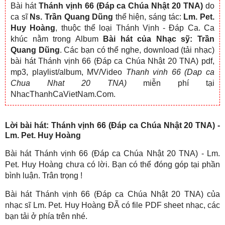
Bài hát
Thánh vịnh 66 (Đáp ca Chúa Nhật 20 TNA)
do
ca sĩ
Ns. Trần Quang Dũng
thể hiện, sáng tác:
Lm. Pet.
Huy Hoàng
, thuộc thể loại Thánh Vịnh - Đáp Ca. Ca
khúc nằm trong Album
Bài hát của Nhạc sỹ: Trần
Quang Dũng
. Các bạn có thể nghe, download (tải nhạc)
bài hát Thánh vịnh 66 (Đáp ca Chúa Nhật 20 TNA) pdf,
mp3, playlist/album, MV/Video
Thanh vinh 66 (Dap ca
Chua Nhat 20 TNA)
miễn phí tại
NhacThanhCaVietNam.Com.
Lời bài hát: Thánh vịnh 66 (Đáp ca Chúa Nhật 20 TNA) -
Lm. Pet. Huy Hoàng
Bài hát Thánh vịnh 66 (Đáp ca Chúa Nhật 20 TNA) - Lm.
Pet. Huy Hoàng chưa có lời. Bạn có thể đóng góp tại phần
bình luận. Trân trọng !
Bài hát Thánh vịnh 66 (Đáp ca Chúa Nhật 20 TNA) của
nhạc sĩ Lm. Pet. Huy Hoàng ĐÃ có file PDF sheet nhạc, các
bạn tải ở phía trên nhé.