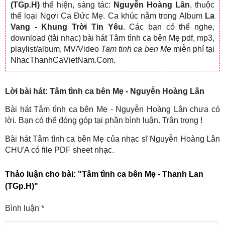
(TGp.H)
thể hiện, sáng tác:
Nguyễn Hoàng Lân
, thuộc
thể loại Ngợi Ca Đức Mẹ. Ca khúc nằm trong Album
La
Vang - Khung Trời Tin Yêu
. Các bạn có thể nghe,
download (tải nhạc) bài hát Tâm tình ca bên Mẹ pdf, mp3,
playlist/album, MV/Video
Tam tinh ca ben Me
miễn phí tại
NhacThanhCaVietNam.Com.
Lời bài hát: Tâm tình ca bên Mẹ - Nguyễn Hoàng Lân
Bài hát Tâm tình ca bên Mẹ - Nguyễn Hoàng Lân chưa có
lời. Bạn có thể đóng góp tại phần bình luận. Trân trọng !
Bài hát Tâm tình ca bên Mẹ của nhạc sĩ Nguyễn Hoàng Lân
CHƯA có file PDF sheet nhạc.
Thảo luận cho bài:
"Tâm tình ca bên Mẹ - Thanh Lan
(TGp.H)"
Bình luận
*