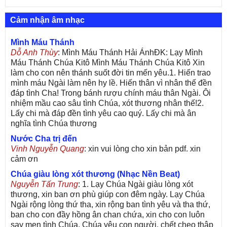
Cảm nhận âm nhạc
Mình Máu Thánh
Dỗ Anh Thùy
: Mình Máu Thánh Hải ÁnhĐK: Lạy Mình
Máu Thánh Chúa Kitô Mình Máu Thánh Chúa Kitô Xin
làm cho con nên thánh suốt đời tin mến yêu.1. Hiến trao
mình máu Ngài làm nên hy lề. Hiến thân vì nhân thế đền
đáp tình Cha! Trong bánh rượu chính máu thân Ngài. Ôi
nhiệm mầu cao sâu tình Chúa, xót thương nhân thế!2.
Lấy chi mà đáp đền tình yêu cao quý. Lấy chi mà ân
nghĩa tình Chúa thương
Nước Cha trị đến
Vinh Nguyễn Quang
: xin vui lòng cho xin bản pdf. xin
cảm ơn
Chúa giàu lòng xót thương (Nhạc Nền Beat)
Nguyễn Tấn Trung
: 1. Lạy Chúa Ngài giàu lòng xót
thương, xin ban ơn phù giúp con đêm ngày. Lạy Chúa
Ngài rộng lòng thứ tha, xin rộng ban tình yêu và tha thứ,
ban cho con đầy hồng ân chan chứa, xin cho con luôn
say men tình Chúa. Chúa yêu con người, chết cheo thập