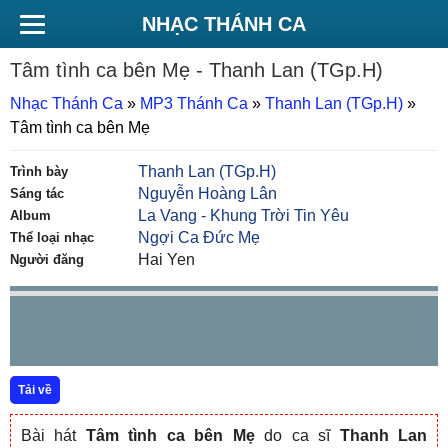
NHẠC THÁNH CA
Tâm tình ca bên Mẹ
- Thanh Lan (TGp.H)
Nhạc Thánh Ca
»
MP3 Thánh Ca
»
Thanh Lan (TGp.H)
»
Tâm tình ca bên Mẹ
Thanh Lan (TGp.H)
Trình bày
Nguyễn Hoàng Lân
Sáng tác
La Vang - Khung Trời Tin Yêu
Album
Ngợi Ca Đức Mẹ
Thể loại nhạc
Hai Yen
Người đăng
Tải về
Bài hát
Tâm tình ca bên Mẹ
do ca sĩ
Thanh Lan