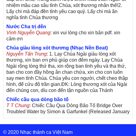
nhiệm mầu cao sâu tình Chúa, xót thương nhân thế!2.
Lấy chi mà đáp đền tình yêu cao quý. Lấy chi mà ân
nghĩa tình Chúa thương
Nước Cha trị đến
Vinh Nguyễn Quang
: xin vui lòng cho xin bản pdf. xin
cảm ơn
Chúa giàu lòng xót thương (Nhạc Nền Beat)
Nguyễn Tấn Trung
: 1. Lạy Chúa Ngài giàu lòng xót
thương, xin ban ơn phù giúp con đêm ngày. Lạy Chúa
Ngài rộng lòng thứ tha, xin rộng ban tình yêu và tha thứ,
ban cho con đầy hồng ân chan chứa, xin cho con luôn
say men tình Chúa. Chúa yêu con người, chết cheo thập
hình, để cứu độ trần gian.ĐK: Lòng thương xót của Ngài
đến chúng con, dìu con đến tận nguồn của Thánh
Chiếc cầu qua dòng bão tố
T T Chung
: Chiếc Cầu Qua Dòng Bão Tố Bridge Over
Troubled Water by Simon & Garfunkel (Released January
26, 1970) Lời Việt: Nhạc Sĩ Vũ Đức Nghiêm Trình Bày:
Chung Tử Lưu
© 2020 Nhạc thánh ca Việt Nam
De Colores! (Lời Việt)