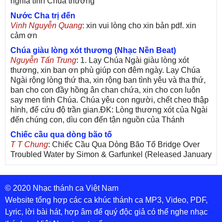
nghĩa tình Chúa thương
Nước Cha trị đến
Vinh Nguyễn Quang
: xin vui lòng cho xin bản pdf. xin
cảm ơn
Chúa giàu lòng xót thương (Nhạc Nền Beat)
Nguyễn Tấn Trung
: 1. Lạy Chúa Ngài giàu lòng xót
thương, xin ban ơn phù giúp con đêm ngày. Lạy Chúa
Ngài rộng lòng thứ tha, xin rộng ban tình yêu và tha thứ,
ban cho con đầy hồng ân chan chứa, xin cho con luôn
say men tình Chúa. Chúa yêu con người, chết cheo thập
hình, để cứu độ trần gian.ĐK: Lòng thương xót của Ngài
đến chúng con, dìu con đến tận nguồn của Thánh
Chiếc cầu qua dòng bão tố
T T Chung
: Chiếc Cầu Qua Dòng Bão Tố Bridge Over
Troubled Water by Simon & Garfunkel (Released January
26, 1970) Lời Việt: Nhạc Sĩ Vũ Đức Nghiêm Trình Bày:
Chung Tử Lưu
© 2020 Nhạc thánh ca Việt Nam
De Colores! (Lời Việt)
Son Vu
: Bài hát có lời chưa.Cám ơn
Website tổng hợp các ca khúc thánh ca MP3, Video, PDF,
Lyric, lời bài hát, hợp âm để quý độc giả có thể nghe nhạc
Bài ca dâng Mẹ