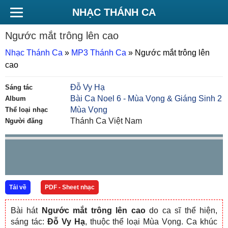
NHẠC THÁNH CA
Ngước mắt trông lên cao
Nhạc Thánh Ca
»
MP3 Thánh Ca
»
Ngước mắt trông lên
cao
Đỗ Vy Hạ
Sáng tác
Bài Ca Noel 6 - Mùa Vọng & Giáng Sinh 2
Album
Mùa Vọng
Thể loại nhạc
Thánh Ca Việt Nam
Người đăng
Tải về
PDF - Sheet nhạc
Bài hát
Ngước mắt trông lên cao
do ca sĩ
thể hiện,
sáng tác:
Đỗ Vy Hạ
, thuộc thể loại Mùa Vọng. Ca khúc