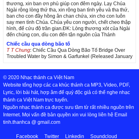
thương, xin ban ơn phù giúp con đêm ngày. Lạy Chúa
Ngài rộng lòng thứ tha, xin rộng ban tình yêu và tha thứ,
ban cho con đầy hồng ân chan chứa, xin cho con luôn
say men tình Chúa. Chúa yêu con người, chết cheo thập
hình, để cứu độ trần gian.ĐK: Lòng thương xót của Ngài
đến chúng con, dìu con đến tận nguồn của Thánh
Chiếc cầu qua dòng bão tố
T T Chung
: Chiếc Cầu Qua Dòng Bão Tố Bridge Over
Troubled Water by Simon & Garfunkel (Released January
26, 1970) Lời Việt: Nhạc Sĩ Vũ Đức Nghiêm Trình Bày:
Chung Tử Lưu
© 2020 Nhạc thánh ca Việt Nam
De Colores! (Lời Việt)
Son Vu
: Bài hát có lời chưa.Cám ơn
Website tổng hợp các ca khúc thánh ca MP3, Video, PDF,
Lyric, lời bài hát, hợp âm để quý độc giả có thể nghe nhạc
Bài ca dâng Mẹ
thánh ca Việt Nam trực tuyến.
thuc
: xin lòi bài hat ,bai ca dang me.gia ân
Nguồn nhạc thánh ca được sưu tầm từ rất nhiều nguồn trên
Theo gương Mẹ, con lên đường
Internet. Mọi vấn đề bản quyền xin vui lòng liên hệ Email
sr Thúy Ngân
: xin cho con bản PDF bài này ạ
tinh.thanhca @ gmail.com
Đến với Lòng Thương Xót Chúa
Tứng
: Lời các bài hát trên không chính xác với bài trong
Facebook
Twitter
Linkedin
Soundcloud
PDF:Đến với Lòng Thương Xót Chúa - Lm. Giuse Vũ