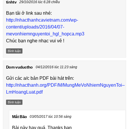
tinhtv
29/10/2016 lúc 6:28 chiều
Bạn tải ở link sau nhé:
http://nhacthanhcavietnam.com/wp-
content/uploads/2016/04/07-
mevonhiemnguyentoi_hgl_hopca.mp3
Chúc bạn nghe nhạc vui vẻ !
Bình luận
Dom vuductho
04/12/2016 lúc 11:23 sáng
Gửi các a/c bản PDF bài hát trên:
http://nhacthanh.org/PDF/M/MungMeVoNhiemNguyenToi–
LmHoangLuat.pdf
Bình luận
Mắt Bão
03/05/2017 lúc 10:56 sáng
Bài này hay quá. Thanks bạn