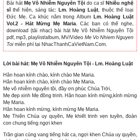
Bài hát
Mẹ Vô Nhiễm Nguyên Tội
do ca sĩ
Nhiều nghệ
sĩ
thể hiện, sáng tác:
Lm. Hoàng Luật
, thuộc thể loại
Đức Mẹ. Ca khúc nằm trong Album
Lm. Hoàng Luật
Vol.2 - Hát Mừng Mẹ Maria
. Các bạn có thể nghe,
download (tải nhạc) bài hát Mẹ Vô Nhiễm Nguyên Tội
pdf, mp3, playlist/album, MV/Video
Me Vo Nhiem Nguyen
Toi
miễn phí tại NhacThanhCaVietNam.Com.
Lời bài hát: Mẹ Vô Nhiễm Nguyên Tội - Lm. Hoàng Luật
Hân hoan kính chào, kính chào Mẹ Maria.
Hân hoan kính chào, kính chào Mẹ Maria,
Mẹ vô nhiễm nguyên tội, đầy ơn phúc Chúa Trời,
Mẹ đẹp xinh Mẹ đồng trinh. Hân hoan kính mừng,kính mừng
Mẹ Maria.
Hân hoan kính mừng, kính mừng Mẹ Maria.
Mẹ Thiên Chúa uy quyền, Mẹ khiết trinh vẹn tuyền, đoàn
con chung tiếng ngợi khen
Trần gian cùng vang tiếng hát ca, ngợi khen Chúa uy quyền,