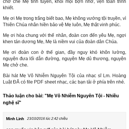
chở che Mẹ tinh tuyền, khỏi mọi bợn nhơ, vẹn toàn trinh
khiết.
Mẹ ơi Mẹ trong trắng biết bao, Mẹ không vướng tội truyền, vì
Thiên Chúa nhân hiền bảo vệ Mẹ luôn, Mẹ thật vinh phúc.
Mẹ ơi hòa chung với thế nhân, đoàn con đến yêu Mẹ, ngợi
khen tán dương Mẹ, Mẹ là niềm vui của đoàn dân Chúa.
Mẹ ơi đoàn con ở thế gian, đầy nguy khó khôn lường,
nguyện đưa lối dẫn đường, nguyện Mẹ dủ thương, nguyện
Mẹ chở che.
Bài hát Mẹ Vô Nhiễm Nguyên Tội của nhạc sĩ Lm. Hoàng
Luật ĐÃ có file PDF sheet nhạc, các bạn tải ở phía trên nhé.
Thảo luận cho bài:
"Mẹ Vô Nhiễm Nguyên Tội - Nhiều
nghệ sĩ"
Minh Linh
23/10/2016 lúc 2:42 chiều