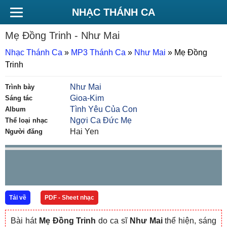
NHẠC THÁNH CA
Mẹ Đồng Trinh
- Như Mai
Nhạc Thánh Ca
»
MP3 Thánh Ca
»
Như Mai
»
Mẹ Đồng
Trinh
Như Mai
Trình bày
Gioa-Kim
Sáng tác
Tình Yêu Của Con
Album
Ngợi Ca Đức Mẹ
Thể loại nhạc
Hai Yen
Người đăng
Tải về
PDF - Sheet nhạc
Bài hát
Mẹ Đồng Trinh
do ca sĩ
Như Mai
thể hiện, sáng