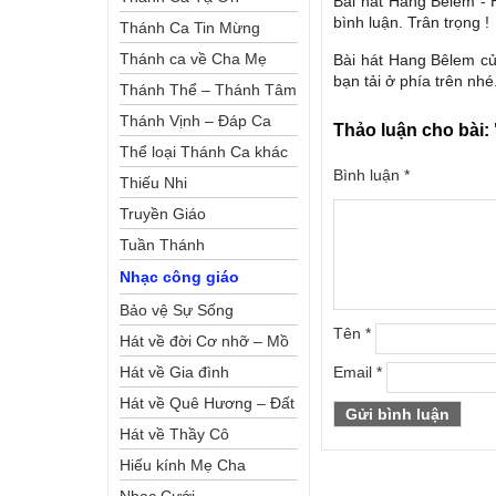
Bài hát Hang Bêlem - 
bình luận. Trân trọng !
Thánh Ca Tin Mừng
Thánh ca về Cha Mẹ
Bài hát Hang Bêlem củ
bạn tải ở phía trên nhé
Thánh Thể – Thánh Tâm
Thánh Vịnh – Đáp Ca
Thảo luận cho bài:
Thể loại Thánh Ca khác
Bình luận
*
Thiếu Nhi
Truyền Giáo
Tuần Thánh
Nhạc công giáo
Bảo vệ Sự Sống
Tên
*
Hát về đời Cơ nhỡ – Mồ
côi
Hát về Gia đình
Email
*
Hát về Quê Hương – Đất
Nước
Hát về Thầy Cô
Hiếu kính Mẹ Cha