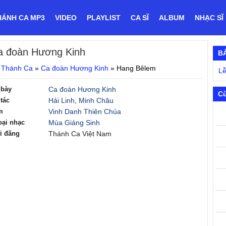
HÁNH CA MP3
VIDEO
PLAYLIST
CA SĨ
ALBUM
NHẠC SĨ
a đoàn Hương Kinh
B
 Thánh Ca
»
Ca đoàn Hương Kinh
»
Hang Bêlem
Lễ
 bày
Ca đoàn Hương Kinh
C
tác
Hải Linh
,
Minh Châu
m
Vinh Danh Thiên Chúa
oại nhạc
Mùa Giáng Sinh
i đăng
Thánh Ca Việt Nam