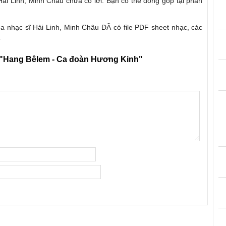
Hải Linh, Minh Châu chưa có lời. Bạn có thể đóng góp tại phần
a nhạc sĩ Hải Linh, Minh Châu ĐÃ có file PDF sheet nhạc, các
.
"Hang Bêlem - Ca đoàn Hương Kinh"