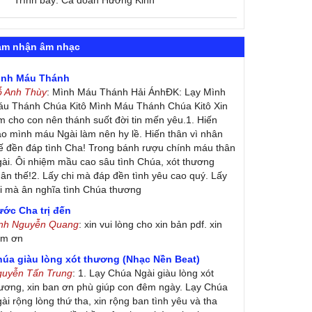
Trình bày: Ca đoàn Hương Kinh
ảm nhận âm nhạc
ình Máu Thánh
ỗ Anh Thùy
: Mình Máu Thánh Hải ÁnhĐK: Lạy Mình
u Thánh Chúa Kitô Mình Máu Thánh Chúa Kitô Xin
m cho con nên thánh suốt đời tin mến yêu.1. Hiến
ao mình máu Ngài làm nên hy lề. Hiến thân vì nhân
ế đền đáp tình Cha! Trong bánh rượu chính máu thân
ài. Ôi nhiệm mầu cao sâu tình Chúa, xót thương
ân thế!2. Lấy chi mà đáp đền tình yêu cao quý. Lấy
i mà ân nghĩa tình Chúa thương
ớc Cha trị đến
inh Nguyễn Quang
: xin vui lòng cho xin bản pdf. xin
ảm ơn
húa giàu lòng xót thương (Nhạc Nền Beat)
guyễn Tấn Trung
: 1. Lạy Chúa Ngài giàu lòng xót
ương, xin ban ơn phù giúp con đêm ngày. Lạy Chúa
ài rộng lòng thứ tha, xin rộng ban tình yêu và tha