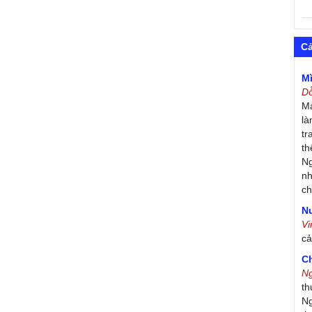
C
M
D
Má
là
tr
th
Ng
nh
ch
Nư
V
c
C
N
th
Ng