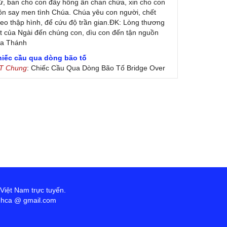
ứ, ban cho con đầy hồng ân chan chứa, xin cho con
ôn say men tình Chúa. Chúa yêu con người, chết
eo thập hình, để cứu độ trần gian.ĐK: Lòng thương
t của Ngài đến chúng con, dìu con đến tận nguồn
ủa Thánh
hiếc cầu qua dòng bão tố
 T Chung
: Chiếc Cầu Qua Dòng Bão Tố Bridge Over
oubled Water by Simon & Garfunkel (Released
nuary 26, 1970) Lời Việt: Nhạc Sĩ Vũ Đức Nghiêm
ình Bày: Chung Tử Lưu
 Colores! (Lời Việt)
on Vu
: Bài hát có lời chưa.Cám ơn
ài ca dâng Mẹ
uc
: xin lòi bài hat ,bai ca dang me.gia ân
heo gương Mẹ, con lên đường
 Thúy Ngân
: xin cho con bản PDF bài này ạ
ến với Lòng Thương Xót Chúa
 Việt Nam trực tuyến.
ứng
: Lời các bài hát trên không chính xác với bài
anhca @ gmail.com
ong PDF:Đến với Lòng Thương Xót Chúa - Lm. Giuse
 Đức Hiệp1. Đến với lòng Chúa xót thương con tìm