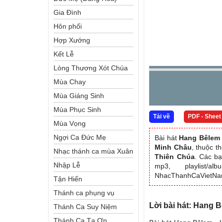
Gia Đình
Hôn phối
Hợp Xướng
Kết Lễ
Lòng Thương Xót Chúa
Mùa Chay
Mùa Giáng Sinh
Mùa Phục Sinh
Tải về
PDF - Sheet
Mùa Vọng
Ngợi Ca Đức Mẹ
Bài hát
Hang Bêlem
Minh Châu
, thuộc t
Nhạc thánh ca mùa Xuân
Thiên Chúa
. Các bạ
Nhập Lễ
mp3, playlist/
NhacThanhCaVietN
Tận Hiến
Thánh ca phụng vụ
Lời bài hát: Hang 
Thánh Ca Suy Niệm
Thánh Ca Tạ Ơn