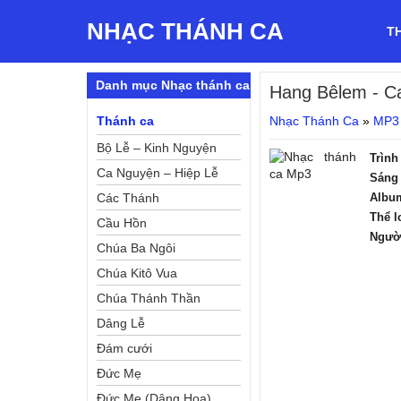
NHẠC THÁNH CA
T
Danh mục Nhạc thánh ca
Hang Bêlem
- C
Thánh ca
Nhạc Thánh Ca
»
MP3
Bộ Lễ – Kinh Nguyện
Trình
Ca Nguyện – Hiệp Lễ
Sáng 
Các Thánh
Albu
Thể l
Cầu Hồn
Ngườ
Chúa Ba Ngôi
Chúa Kitô Vua
Chúa Thánh Thần
Dâng Lễ
Đám cưới
Đức Mẹ
Đức Mẹ (Dâng Hoa)