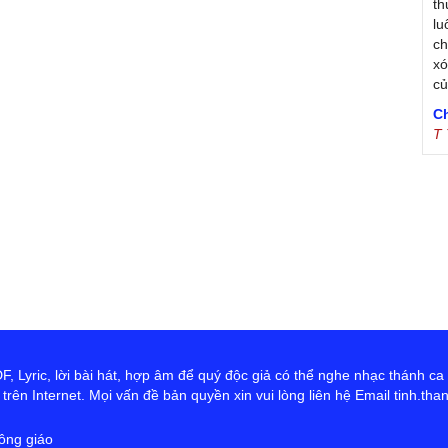
th
lu
ch
xó
c
C
T
Tr
Ja
Tr
De
S
B
th
T
sr
Đ
 Lyric, lời bài hát, hợp âm để quý độc giả có thể nghe nhạc thánh ca
T
rên Internet. Mọi vấn đề bản quyền xin vui lòng liên hệ Email tinh.th
tr
Vũ
ông giáo