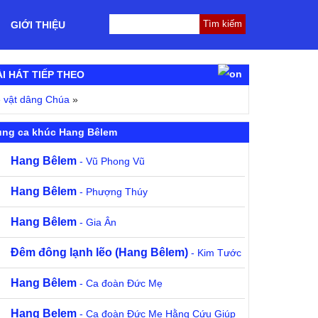
GIỚI THIỆU
ÀI HÁT TIẾP THEO
 vật dâng Chúa
»
ùng ca khúc Hang Bêlem
Hang Bêlem
- Vũ Phong Vũ
Hang Bêlem
- Phượng Thúy
Hang Bêlem
- Gia Ân
Đêm đông lạnh lẽo (Hang Bêlem)
- Kim Tước
Hang Bêlem
- Ca đoàn Đức Mẹ
Hang Belem
- Ca đoàn Đức Mẹ Hằng Cứu Giúp