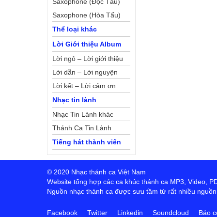
Saxophone (Độc Tấu)
Saxophone (Hòa Tấu)
Thể loại khác
Lời Giới thiệu Album
Lời ngỏ – Lời giới thiệu
Lời dẫn – Lời nguyện
Lời kết – Lời cảm ơn
Nhạc tin lành
Nhạc Tin Lành khác
Thánh Ca Tin Lành
Tiếng hát thành viên
© 2020 Nhạc thánh ca Việt Nam
Website tổng hợp các ca khúc thánh ca MP3, Video, PDF,
Nguồn nhạc thánh ca được sưu tầm từ rất nhiều nguồn t
Facebook
Twitter
Linkedin
Soundcloud
Báo c