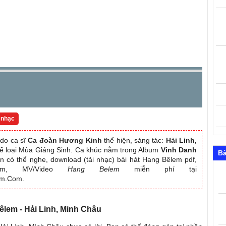
 nhạc
do ca sĩ
Ca đoàn Hương Kinh
thể hiện, sáng tác:
Hải Linh,
hể loại Mùa Giáng Sinh. Ca khúc nằm trong Album
Vinh Danh
Bà
n có thể nghe, download (tải nhạc) bài hát Hang Bêlem pdf,
album, MV/Video
Hang Belem
miễn phí tại
am.Com.
Bêlem - Hải Linh, Minh Châu