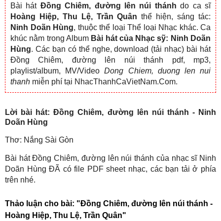
Bài hát
Đồng Chiêm, đường lên núi thánh
do ca sĩ
Hoàng Hiệp, Thu Lệ, Trần Quân
thể hiện, sáng tác:
Ninh Doãn Hùng
, thuộc thể loại Thể loại Nhạc khác. Ca
khúc nằm trong Album
Bài hát của Nhạc sỹ: Ninh Doãn
Hùng
. Các bạn có thể nghe, download (tải nhạc) bài hát
Đồng Chiêm, đường lên núi thánh pdf, mp3,
playlist/album, MV/Video
Dong Chiem, duong len nui
thanh
miễn phí tại NhacThanhCaVietNam.Com.
Lời bài hát: Đồng Chiêm, đường lên núi thánh - Ninh
Doãn Hùng
Thơ: Nắng Sài Gòn
Bài hát Đồng Chiêm, đường lên núi thánh của nhạc sĩ Ninh
Doãn Hùng ĐÃ có file PDF sheet nhạc, các bạn tải ở phía
trên nhé.
Thảo luận cho bài:
"Đồng Chiêm, đường lên núi thánh -
Hoàng Hiệp, Thu Lệ, Trần Quân"