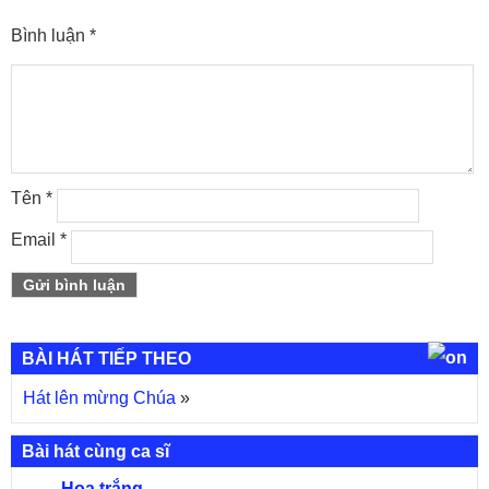
Bình luận
*
Tên
*
Email
*
BÀI HÁT TIẾP THEO
Hát lên mừng Chúa
»
Bài hát cùng ca sĩ
Hoa trắng