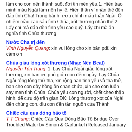
làm cho con nên thánh suốt đời tin mến yêu.1. Hiến trao
mình máu Ngài làm nên hy lề. Hiến thân vì nhân thế đền
đáp tình Cha! Trong bánh rượu chính máu thân Ngài. Ôi
nhiệm mầu cao sâu tình Chúa, xót thương nhân thế!2.
Lấy chi mà đáp đền tình yêu cao quý. Lấy chi mà ân
nghĩa tình Chúa thương
Nước Cha trị đến
Vinh Nguyễn Quang
: xin vui lòng cho xin bản pdf. xin
cảm ơn
Chúa giàu lòng xót thương (Nhạc Nền Beat)
Nguyễn Tấn Trung
: 1. Lạy Chúa Ngài giàu lòng xót
thương, xin ban ơn phù giúp con đêm ngày. Lạy Chúa
Ngài rộng lòng thứ tha, xin rộng ban tình yêu và tha thứ,
ban cho con đầy hồng ân chan chứa, xin cho con luôn
say men tình Chúa. Chúa yêu con người, chết cheo thập
hình, để cứu độ trần gian.ĐK: Lòng thương xót của Ngài
đến chúng con, dìu con đến tận nguồn của Thánh
Chiếc cầu qua dòng bão tố
T T Chung
: Chiếc Cầu Qua Dòng Bão Tố Bridge Over
Troubled Water by Simon & Garfunkel (Released January
26, 1970) Lời Việt: Nhạc Sĩ Vũ Đức Nghiêm Trình Bày: