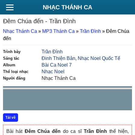
NHẠC THÁNH CA
Đêm Chúa đến
- Trần Đình
Nhạc Thánh Ca
»
MP3 Thánh Ca
»
Trần Đình
»
Đêm Chúa
đến
Trần Đình
Trình bày
Đinh Thiện Bản
,
Nhạc Noel Quốc Tế
Sáng tác
Bài Ca Noel 7
Album
Nhạc Noel
Thể loại nhạc
Nhạc Thánh Ca
Người đăng
Tải về
Bài hát
Đêm Chúa đến
do ca sĩ
Trần Đình
thể hiện,