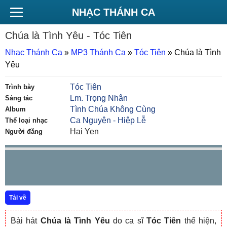
NHẠC THÁNH CA
Chúa là Tình Yêu
- Tóc Tiên
Nhạc Thánh Ca
»
MP3 Thánh Ca
»
Tóc Tiên
»
Chúa là Tình
Yêu
Tóc Tiên
Trình bày
Lm. Trọng Nhân
Sáng tác
Tình Chúa Không Cùng
Album
Ca Nguyện - Hiệp Lễ
Thể loại nhạc
Hai Yen
Người đăng
Tải về
Bài hát
Chúa là Tình Yêu
do ca sĩ
Tóc Tiên
thể hiện,