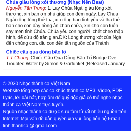
Chúa giàu lòng xót thương (Nhạc Nền Beat)
Nguyễn Tấn Trung
: 1. Lạy Chúa Ngài giàu lòng xót
thương, xin ban ơn phù giúp con đêm ngày. Lạy Chúa
Ngài rộng lòng thứ tha, xin rộng ban tình yêu và tha thứ,
ban cho con đầy hồng ân chan chứa, xin cho con luôn
say men tình Chúa. Chúa yêu con người, chết cheo thập
hình, để cứu độ trần gian.ĐK: Lòng thương xót của Ngài
đến chúng con, dìu con đến tận nguồn của Thánh
Chiếc cầu qua dòng bão tố
T T Chung
: Chiếc Cầu Qua Dòng Bão Tố Bridge Over
Troubled Water by Simon & Garfunkel (Released January
26, 1970) Lời Việt: Nhạc Sĩ Vũ Đức Nghiêm Trình Bày:
Chung Tử Lưu
© 2020 Nhạc thánh ca Việt Nam
De Colores! (Lời Việt)
Son Vu
: Bài hát có lời chưa.Cám ơn
Website tổng hợp các ca khúc thánh ca MP3, Video, PDF,
Lyric, lời bài hát, hợp âm để quý độc giả có thể nghe nhạc
Bài ca dâng Mẹ
thánh ca Việt Nam trực tuyến.
thuc
: xin lòi bài hat ,bai ca dang me.gia ân
Nguồn nhạc thánh ca được sưu tầm từ rất nhiều nguồn trên
Theo gương Mẹ, con lên đường
Internet. Mọi vấn đề bản quyền xin vui lòng liên hệ Email
sr Thúy Ngân
: xin cho con bản PDF bài này ạ
tinh.thanhca @ gmail.com
Đến với Lòng Thương Xót Chúa