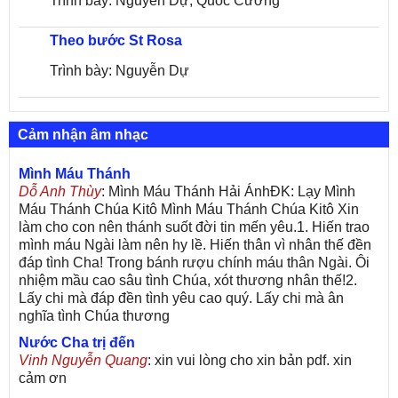
Trình bày: Nguyễn Dự, Quốc Cường
Theo bước St Rosa
Trình bày: Nguyễn Dự
Cảm nhận âm nhạc
Mình Máu Thánh
Dỗ Anh Thùy
: Mình Máu Thánh Hải ÁnhĐK: Lạy Mình
Máu Thánh Chúa Kitô Mình Máu Thánh Chúa Kitô Xin
làm cho con nên thánh suốt đời tin mến yêu.1. Hiến trao
mình máu Ngài làm nên hy lề. Hiến thân vì nhân thế đền
đáp tình Cha! Trong bánh rượu chính máu thân Ngài. Ôi
nhiệm mầu cao sâu tình Chúa, xót thương nhân thế!2.
Lấy chi mà đáp đền tình yêu cao quý. Lấy chi mà ân
nghĩa tình Chúa thương
Nước Cha trị đến
Vinh Nguyễn Quang
: xin vui lòng cho xin bản pdf. xin
cảm ơn