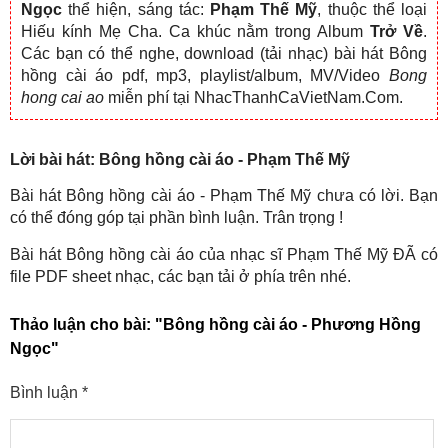
Ngọc
thể hiện, sáng tác:
Phạm Thế Mỹ
, thuộc thể loại
Hiếu kính Mẹ Cha. Ca khúc nằm trong Album
Trở Về
.
Các bạn có thể nghe, download (tải nhạc) bài hát Bông
hồng cài áo pdf, mp3, playlist/album, MV/Video
Bong
hong cai ao
miễn phí tại NhacThanhCaVietNam.Com.
Lời bài hát: Bông hồng cài áo - Phạm Thế Mỹ
Bài hát Bông hồng cài áo - Phạm Thế Mỹ chưa có lời. Bạn
có thể đóng góp tại phần bình luận. Trân trọng !
Bài hát Bông hồng cài áo của nhạc sĩ Phạm Thế Mỹ ĐÃ có
file PDF sheet nhạc, các bạn tải ở phía trên nhé.
Thảo luận cho bài:
"Bông hồng cài áo - Phương Hồng
Ngọc"
Bình luận
*