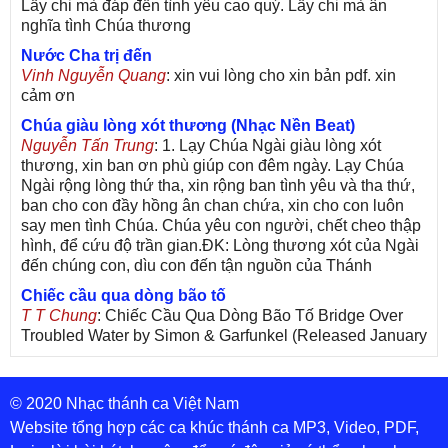
Lấy chi mà đáp đền tình yêu cao quý. Lấy chi mà ân
nghĩa tình Chúa thương
Nước Cha trị đến
Vinh Nguyễn Quang
: xin vui lòng cho xin bản pdf. xin
cảm ơn
Chúa giàu lòng xót thương (Nhạc Nền Beat)
Nguyễn Tấn Trung
: 1. Lạy Chúa Ngài giàu lòng xót
thương, xin ban ơn phù giúp con đêm ngày. Lạy Chúa
Ngài rộng lòng thứ tha, xin rộng ban tình yêu và tha thứ,
ban cho con đầy hồng ân chan chứa, xin cho con luôn
say men tình Chúa. Chúa yêu con người, chết cheo thập
hình, để cứu độ trần gian.ĐK: Lòng thương xót của Ngài
đến chúng con, dìu con đến tận nguồn của Thánh
Chiếc cầu qua dòng bão tố
T T Chung
: Chiếc Cầu Qua Dòng Bão Tố Bridge Over
Troubled Water by Simon & Garfunkel (Released January
26, 1970) Lời Việt: Nhạc Sĩ Vũ Đức Nghiêm Trình Bày:
Chung Tử Lưu
© 2020 Nhạc thánh ca Việt Nam
De Colores! (Lời Việt)
Son Vu
: Bài hát có lời chưa.Cám ơn
Website tổng hợp các ca khúc thánh ca MP3, Video, PDF,