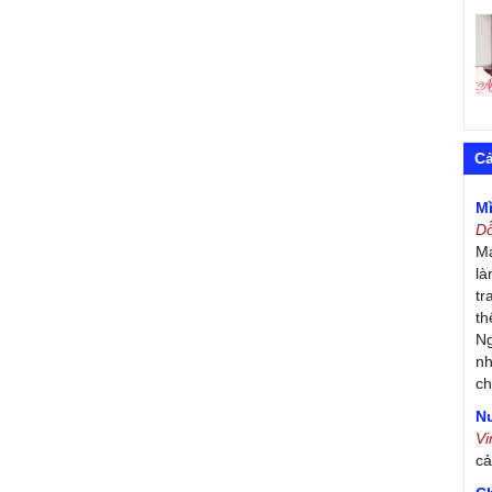
C
M
D
Má
là
tr
th
Ng
nh
ch
Nư
V
c