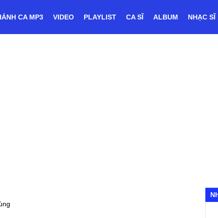
HÁNH CA MP3
VIDEO
PLAYLIST
CA SĨ
ALBUM
NHẠC SĨ
N
ùng