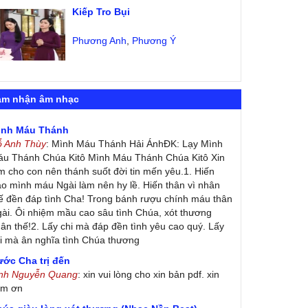
Kiếp Tro Bụi
Phương Anh
,
Phương Ý
ảm nhận âm nhạc
ình Máu Thánh
ỗ Anh Thùy
: Mình Máu Thánh Hải ÁnhĐK: Lạy Mình
u Thánh Chúa Kitô Mình Máu Thánh Chúa Kitô Xin
m cho con nên thánh suốt đời tin mến yêu.1. Hiến
ao mình máu Ngài làm nên hy lề. Hiến thân vì nhân
ế đền đáp tình Cha! Trong bánh rượu chính máu thân
ài. Ôi nhiệm mầu cao sâu tình Chúa, xót thương
ân thế!2. Lấy chi mà đáp đền tình yêu cao quý. Lấy
i mà ân nghĩa tình Chúa thương
ớc Cha trị đến
inh Nguyễn Quang
: xin vui lòng cho xin bản pdf. xin
ảm ơn