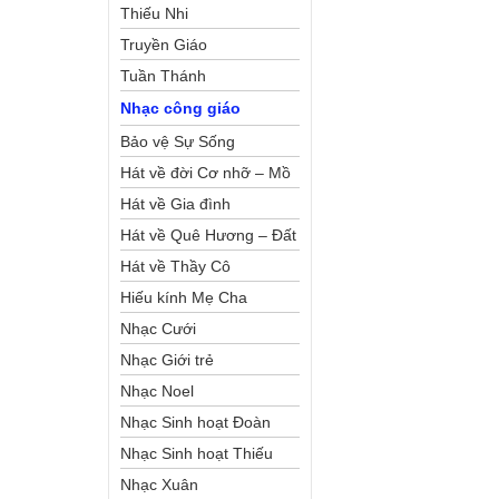
Thiếu Nhi
Truyền Giáo
Tuần Thánh
Nhạc công giáo
Bảo vệ Sự Sống
Hát về đời Cơ nhỡ – Mồ
côi
Hát về Gia đình
Hát về Quê Hương – Đất
Nước
Hát về Thầy Cô
Hiếu kính Mẹ Cha
Nhạc Cưới
Nhạc Giới trẻ
Nhạc Noel
Nhạc Sinh hoạt Đoàn
Thể Công Giáo
Nhạc Sinh hoạt Thiếu
Nhi
Nhạc Xuân