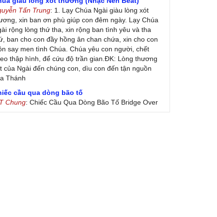
húa giàu lòng xót thương (Nhạc Nền Beat)
guyễn Tấn Trung
: 1. Lạy Chúa Ngài giàu lòng xót
ương, xin ban ơn phù giúp con đêm ngày. Lạy Chúa
ài rộng lòng thứ tha, xin rộng ban tình yêu và tha
ứ, ban cho con đầy hồng ân chan chứa, xin cho con
ôn say men tình Chúa. Chúa yêu con người, chết
eo thập hình, để cứu độ trần gian.ĐK: Lòng thương
t của Ngài đến chúng con, dìu con đến tận nguồn
ủa Thánh
hiếc cầu qua dòng bão tố
 T Chung
: Chiếc Cầu Qua Dòng Bão Tố Bridge Over
oubled Water by Simon & Garfunkel (Released
nuary 26, 1970) Lời Việt: Nhạc Sĩ Vũ Đức Nghiêm
ình Bày: Chung Tử Lưu
 Colores! (Lời Việt)
on Vu
: Bài hát có lời chưa.Cám ơn