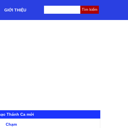
GIỚI THIỆU
hạc Thánh Ca mới
Chạm