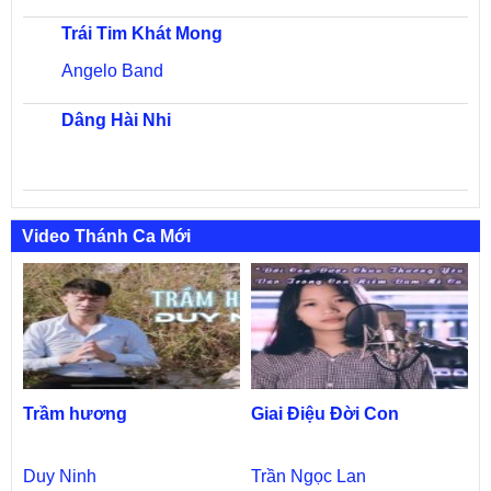
Trái Tim Khát Mong
Angelo Band
Dâng Hài Nhi
Video Thánh Ca Mới
Trầm hương
Giai Điệu Đời Con
Duy Ninh
Trần Ngọc Lan