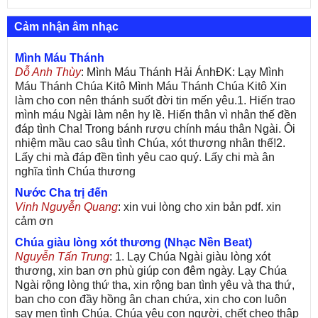
Cảm nhận âm nhạc
Mình Máu Thánh
Dỗ Anh Thùy
: Mình Máu Thánh Hải ÁnhĐK: Lạy Mình
Máu Thánh Chúa Kitô Mình Máu Thánh Chúa Kitô Xin
làm cho con nên thánh suốt đời tin mến yêu.1. Hiến trao
mình máu Ngài làm nên hy lề. Hiến thân vì nhân thế đền
đáp tình Cha! Trong bánh rượu chính máu thân Ngài. Ôi
nhiệm mầu cao sâu tình Chúa, xót thương nhân thế!2.
Lấy chi mà đáp đền tình yêu cao quý. Lấy chi mà ân
nghĩa tình Chúa thương
Nước Cha trị đến
Vinh Nguyễn Quang
: xin vui lòng cho xin bản pdf. xin
cảm ơn
Chúa giàu lòng xót thương (Nhạc Nền Beat)
Nguyễn Tấn Trung
: 1. Lạy Chúa Ngài giàu lòng xót
thương, xin ban ơn phù giúp con đêm ngày. Lạy Chúa
Ngài rộng lòng thứ tha, xin rộng ban tình yêu và tha thứ,
ban cho con đầy hồng ân chan chứa, xin cho con luôn
say men tình Chúa. Chúa yêu con người, chết cheo thập