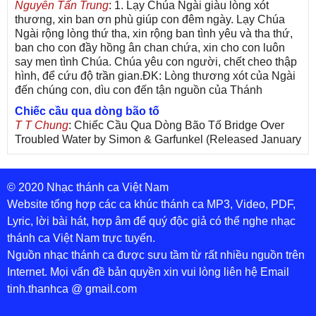
Nguyễn Tấn Trung
: 1. Lạy Chúa Ngài giàu lòng xót
thương, xin ban ơn phù giúp con đêm ngày. Lạy Chúa
Ngài rộng lòng thứ tha, xin rộng ban tình yêu và tha thứ,
ban cho con đầy hồng ân chan chứa, xin cho con luôn
say men tình Chúa. Chúa yêu con người, chết cheo thập
hình, để cứu độ trần gian.ĐK: Lòng thương xót của Ngài
đến chúng con, dìu con đến tận nguồn của Thánh
Chiếc cầu qua dòng bão tố
T T Chung
: Chiếc Cầu Qua Dòng Bão Tố Bridge Over
Troubled Water by Simon & Garfunkel (Released January
26, 1970) Lời Việt: Nhạc Sĩ Vũ Đức Nghiêm Trình Bày:
Chung Tử Lưu
© 2020 Nhạc thánh ca Việt Nam
De Colores! (Lời Việt)
Son Vu
: Bài hát có lời chưa.Cám ơn
Website tổng hợp các ca khúc thánh ca MP3, Video, PDF,
Lyric, lời bài hát, hợp âm để quý độc giả có thể nghe nhạc
Bài ca dâng Mẹ
thánh ca Việt Nam trực tuyến.
thuc
: xin lòi bài hat ,bai ca dang me.gia ân
Nguồn nhạc thánh ca được sưu tầm từ rất nhiều nguồn trên
Theo gương Mẹ, con lên đường
Internet. Mọi vấn đề bản quyền xin vui lòng liên hệ Email
sr Thúy Ngân
: xin cho con bản PDF bài này ạ
tinh.thanhca @ gmail.com
Đến với Lòng Thương Xót Chúa
Tứng
: Lời các bài hát trên không chính xác với bài trong