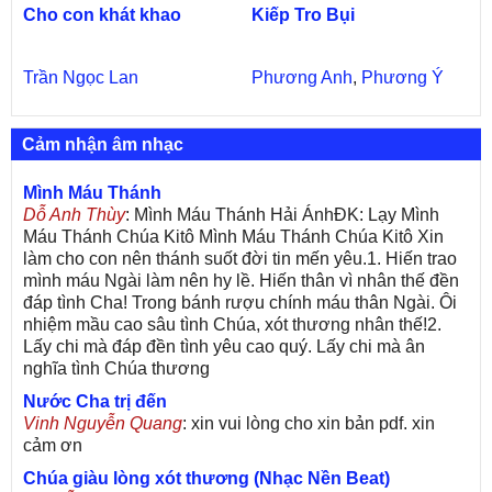
Cho con khát khao
Kiếp Tro Bụi
Trần Ngọc Lan
Phương Anh
,
Phương Ý
Cảm nhận âm nhạc
Mình Máu Thánh
Dỗ Anh Thùy
: Mình Máu Thánh Hải ÁnhĐK: Lạy Mình
Máu Thánh Chúa Kitô Mình Máu Thánh Chúa Kitô Xin
làm cho con nên thánh suốt đời tin mến yêu.1. Hiến trao
mình máu Ngài làm nên hy lề. Hiến thân vì nhân thế đền
đáp tình Cha! Trong bánh rượu chính máu thân Ngài. Ôi
nhiệm mầu cao sâu tình Chúa, xót thương nhân thế!2.
Lấy chi mà đáp đền tình yêu cao quý. Lấy chi mà ân
nghĩa tình Chúa thương
Nước Cha trị đến
Vinh Nguyễn Quang
: xin vui lòng cho xin bản pdf. xin
cảm ơn
Chúa giàu lòng xót thương (Nhạc Nền Beat)