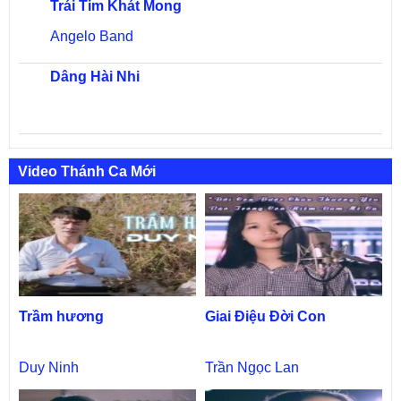
Trái Tim Khát Mong
Angelo Band
Dâng Hài Nhi
Video Thánh Ca Mới
Trầm hương
Giai Điệu Đời Con
Duy Ninh
Trần Ngọc Lan