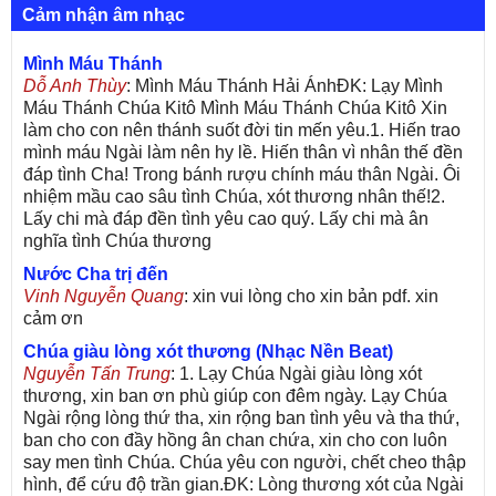
Cảm nhận âm nhạc
Mình Máu Thánh
Dỗ Anh Thùy
: Mình Máu Thánh Hải ÁnhĐK: Lạy Mình
Máu Thánh Chúa Kitô Mình Máu Thánh Chúa Kitô Xin
làm cho con nên thánh suốt đời tin mến yêu.1. Hiến trao
mình máu Ngài làm nên hy lề. Hiến thân vì nhân thế đền
đáp tình Cha! Trong bánh rượu chính máu thân Ngài. Ôi
nhiệm mầu cao sâu tình Chúa, xót thương nhân thế!2.
Lấy chi mà đáp đền tình yêu cao quý. Lấy chi mà ân
nghĩa tình Chúa thương
Nước Cha trị đến
Vinh Nguyễn Quang
: xin vui lòng cho xin bản pdf. xin
cảm ơn
Chúa giàu lòng xót thương (Nhạc Nền Beat)
Nguyễn Tấn Trung
: 1. Lạy Chúa Ngài giàu lòng xót
thương, xin ban ơn phù giúp con đêm ngày. Lạy Chúa
Ngài rộng lòng thứ tha, xin rộng ban tình yêu và tha thứ,
ban cho con đầy hồng ân chan chứa, xin cho con luôn
say men tình Chúa. Chúa yêu con người, chết cheo thập
hình, để cứu độ trần gian.ĐK: Lòng thương xót của Ngài