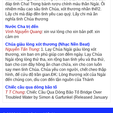
đáp tình Cha! Trong bánh rượu chính máu thân Ngài. Ôi
nhiệm mầu cao sâu tình Chúa, xót thương nhân thế!2.
Lấy chi mà đáp đền tình yêu cao quý. Lấy chi mà ân
nghĩa tình Chúa thương
Nước Cha trị đến
Vinh Nguyễn Quang
: xin vui lòng cho xin bản pdf. xin
cảm ơn
Chúa giàu lòng xót thương (Nhạc Nền Beat)
Nguyễn Tấn Trung
: 1. Lạy Chúa Ngài giàu lòng xót
thương, xin ban ơn phù giúp con đêm ngày. Lạy Chúa
Ngài rộng lòng thứ tha, xin rộng ban tình yêu và tha thứ,
ban cho con đầy hồng ân chan chứa, xin cho con luôn
say men tình Chúa. Chúa yêu con người, chết cheo thập
hình, để cứu độ trần gian.ĐK: Lòng thương xót của Ngài
đến chúng con, dìu con đến tận nguồn của Thánh
Chiếc cầu qua dòng bão tố
T T Chung
: Chiếc Cầu Qua Dòng Bão Tố Bridge Over
Troubled Water by Simon & Garfunkel (Released January
26, 1970) Lời Việt: Nhạc Sĩ Vũ Đức Nghiêm Trình Bày:
Chung Tử Lưu