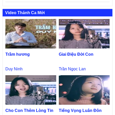
Video Thánh Ca Mới
Trầm hương
Giai Điệu Đời Con
Duy Ninh
Trần Ngọc Lan
Cho Con Thêm Lòng Tin
Tiếng Vọng Luân Đôn