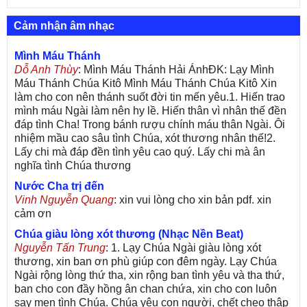
Cảm nhận âm nhạc
Mình Máu Thánh
Dỗ Anh Thùy
: Mình Máu Thánh Hải ÁnhĐK: Lạy Mình
Máu Thánh Chúa Kitô Mình Máu Thánh Chúa Kitô Xin
làm cho con nên thánh suốt đời tin mến yêu.1. Hiến trao
mình máu Ngài làm nên hy lề. Hiến thân vì nhân thế đền
đáp tình Cha! Trong bánh rượu chính máu thân Ngài. Ôi
nhiệm mầu cao sâu tình Chúa, xót thương nhân thế!2.
Lấy chi mà đáp đền tình yêu cao quý. Lấy chi mà ân
nghĩa tình Chúa thương
Nước Cha trị đến
Vinh Nguyễn Quang
: xin vui lòng cho xin bản pdf. xin
cảm ơn
Chúa giàu lòng xót thương (Nhạc Nền Beat)
Nguyễn Tấn Trung
: 1. Lạy Chúa Ngài giàu lòng xót
thương, xin ban ơn phù giúp con đêm ngày. Lạy Chúa
Ngài rộng lòng thứ tha, xin rộng ban tình yêu và tha thứ,
ban cho con đầy hồng ân chan chứa, xin cho con luôn
say men tình Chúa. Chúa yêu con người, chết cheo thập