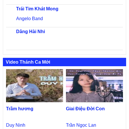
Trái Tim Khát Mong
Angelo Band
Dâng Hài Nhi
Video Thánh Ca Mới
Trầm hương
Giai Điệu Đời Con
Duy Ninh
Trần Ngọc Lan