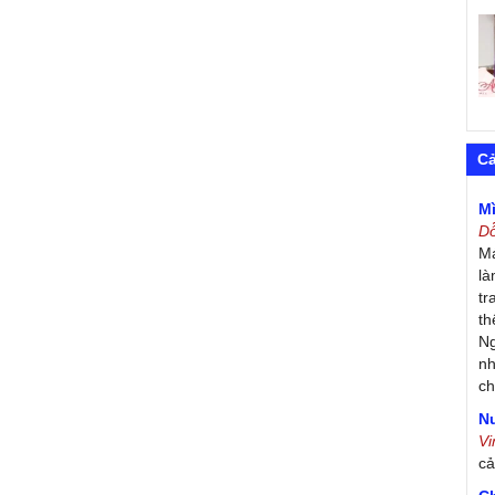
C
M
D
Má
là
tr
th
Ng
nh
ch
Nư
V
c