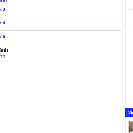
ánh
a 3
a 4
a 5
ánh
nh
Vi