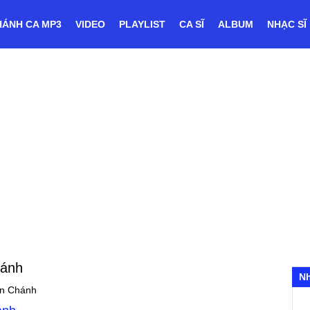
HÁNH CA MP3
VIDEO
PLAYLIST
CA SĨ
ALBUM
NHẠC SĨ
hánh
N
n Chánh