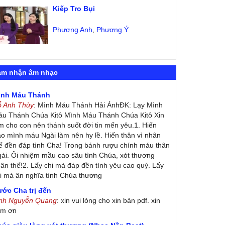
Kiếp Tro Bụi
Phương Anh
,
Phương Ý
ảm nhận âm nhạc
ình Máu Thánh
ỗ Anh Thùy
: Mình Máu Thánh Hải ÁnhĐK: Lạy Mình
u Thánh Chúa Kitô Mình Máu Thánh Chúa Kitô Xin
m cho con nên thánh suốt đời tin mến yêu.1. Hiến
ao mình máu Ngài làm nên hy lề. Hiến thân vì nhân
ế đền đáp tình Cha! Trong bánh rượu chính máu thân
ài. Ôi nhiệm mầu cao sâu tình Chúa, xót thương
ân thế!2. Lấy chi mà đáp đền tình yêu cao quý. Lấy
i mà ân nghĩa tình Chúa thương
ớc Cha trị đến
inh Nguyễn Quang
: xin vui lòng cho xin bản pdf. xin
ảm ơn