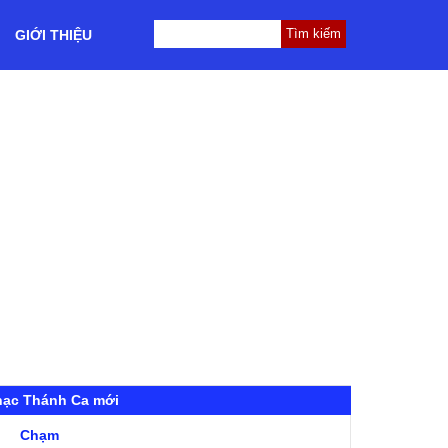
GIỚI THIỆU
hạc Thánh Ca mới
Chạm