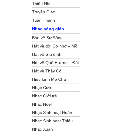
Thiếu Nhi
Truyền Giáo
Tuần Thánh
Nhạc công giáo
Bảo vệ Sự Sống
Hát về đời Cơ nhỡ – Mồ
côi
Hát về Gia đình
Hát về Quê Hương – Đất
Nước
Hát về Thầy Cô
Hiếu kính Mẹ Cha
Nhạc Cưới
Nhạc Giới trẻ
Nhạc Noel
Nhạc Sinh hoạt Đoàn
Thể Công Giáo
Nhạc Sinh hoạt Thiếu
Nhi
Nhạc Xuân