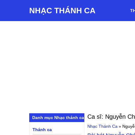
NHẠC THÁNH CA
T
Ca sĩ:
Nguyễn C
Danh mục Nhạc thánh ca
Nhạc Thánh Ca
»
Nguyễ
Thánh ca