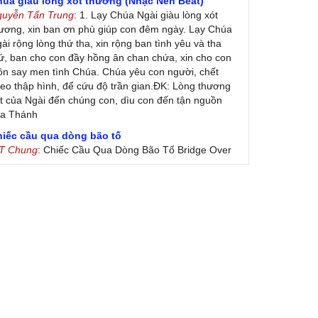
húa giàu lòng xót thương (Nhạc Nền Beat)
guyễn Tấn Trung
: 1. Lạy Chúa Ngài giàu lòng xót
ương, xin ban ơn phù giúp con đêm ngày. Lạy Chúa
ài rộng lòng thứ tha, xin rộng ban tình yêu và tha
ứ, ban cho con đầy hồng ân chan chứa, xin cho con
ôn say men tình Chúa. Chúa yêu con người, chết
eo thập hình, để cứu độ trần gian.ĐK: Lòng thương
t của Ngài đến chúng con, dìu con đến tận nguồn
ủa Thánh
hiếc cầu qua dòng bão tố
 T Chung
: Chiếc Cầu Qua Dòng Bão Tố Bridge Over
oubled Water by Simon & Garfunkel (Released
nuary 26, 1970) Lời Việt: Nhạc Sĩ Vũ Đức Nghiêm
ình Bày: Chung Tử Lưu
 Colores! (Lời Việt)
on Vu
: Bài hát có lời chưa.Cám ơn
ài ca dâng Mẹ
uc
: xin lòi bài hat ,bai ca dang me.gia ân
heo gương Mẹ, con lên đường
 Thúy Ngân
: xin cho con bản PDF bài này ạ