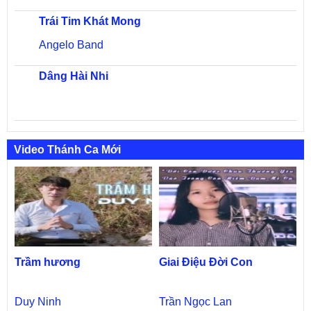
Trái Tim Khát Mong
Angelo Band
Dâng Hài Nhi
Video Thánh Ca Mới
Trầm hương
Giai Điệu Đời Con
Duy Ninh
Trần Ngọc Lan