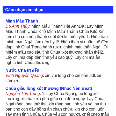
Cảm nhận âm nhạc
Mình Máu Thánh
Dỗ Anh Thùy
: Mình Máu Thánh Hải ÁnhĐK: Lạy Mình
Máu Thánh Chúa Kitô Mình Máu Thánh Chúa Kitô Xin
làm cho con nên thánh suốt đời tin mến yêu.1. Hiến trao
mình máu Ngài làm nên hy lề. Hiến thân vì nhân thế đền
đáp tình Cha! Trong bánh rượu chính máu thân Ngài. Ôi
nhiệm mầu cao sâu tình Chúa, xót thương nhân thế!2.
Lấy chi mà đáp đền tình yêu cao quý. Lấy chi mà ân
nghĩa tình Chúa thương
Nước Cha trị đến
Vinh Nguyễn Quang
: xin vui lòng cho xin bản pdf. xin
cảm ơn
Chúa giàu lòng xót thương (Nhạc Nền Beat)
Nguyễn Tấn Trung
: 1. Lạy Chúa Ngài giàu lòng xót
thương, xin ban ơn phù giúp con đêm ngày. Lạy Chúa
Ngài rộng lòng thứ tha, xin rộng ban tình yêu và tha thứ,
ban cho con đầy hồng ân chan chứa, xin cho con luôn
say men tình Chúa. Chúa yêu con người, chết cheo thập