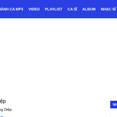
HÁNH CA MP3
VIDEO
PLAYLIST
CA SĨ
ALBUM
NHẠC SĨ
iệp
N
ng Diệp