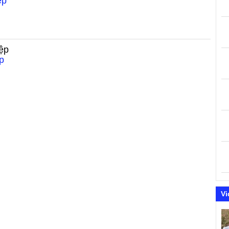
ệp
ệp
p
Vi