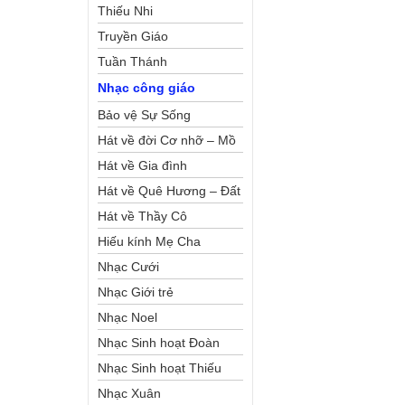
Thiếu Nhi
Truyền Giáo
Tuần Thánh
Nhạc công giáo
Bảo vệ Sự Sống
Hát về đời Cơ nhỡ – Mồ
côi
Hát về Gia đình
Hát về Quê Hương – Đất
Nước
Hát về Thầy Cô
Hiếu kính Mẹ Cha
Nhạc Cưới
Nhạc Giới trẻ
Nhạc Noel
Nhạc Sinh hoạt Đoàn
Thể Công Giáo
Nhạc Sinh hoạt Thiếu
Nhi
Nhạc Xuân