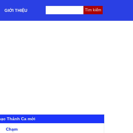
GIỚI THIỆU
hạc Thánh Ca mới
Chạm