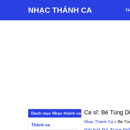
NHẠC THÁNH CA
T
Ca sĩ:
Bé Tùng D
Danh mục Nhạc thánh ca
Nhạc Thánh Ca
»
Bé Tù
Thánh ca