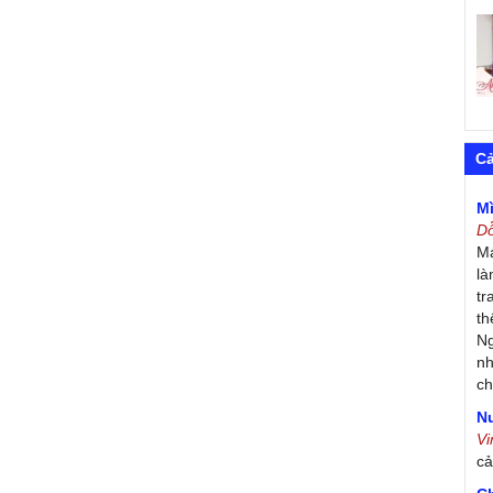
C
M
D
Má
là
tr
th
Ng
nh
ch
Nư
V
c