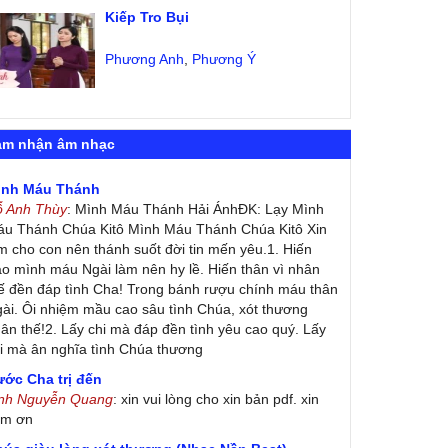
Kiếp Tro Bụi
Phương Anh
,
Phương Ý
ảm nhận âm nhạc
ình Máu Thánh
ỗ Anh Thùy
: Mình Máu Thánh Hải ÁnhĐK: Lạy Mình
u Thánh Chúa Kitô Mình Máu Thánh Chúa Kitô Xin
m cho con nên thánh suốt đời tin mến yêu.1. Hiến
ao mình máu Ngài làm nên hy lề. Hiến thân vì nhân
ế đền đáp tình Cha! Trong bánh rượu chính máu thân
ài. Ôi nhiệm mầu cao sâu tình Chúa, xót thương
ân thế!2. Lấy chi mà đáp đền tình yêu cao quý. Lấy
i mà ân nghĩa tình Chúa thương
ớc Cha trị đến
inh Nguyễn Quang
: xin vui lòng cho xin bản pdf. xin
ảm ơn