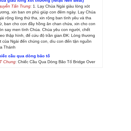
húa giàu lòng xót thương (Nhạc Nền Beat)
guyễn Tấn Trung
: 1. Lạy Chúa Ngài giàu lòng xót
ương, xin ban ơn phù giúp con đêm ngày. Lạy Chúa
ài rộng lòng thứ tha, xin rộng ban tình yêu và tha
ứ, ban cho con đầy hồng ân chan chứa, xin cho con
ôn say men tình Chúa. Chúa yêu con người, chết
eo thập hình, để cứu độ trần gian.ĐK: Lòng thương
t của Ngài đến chúng con, dìu con đến tận nguồn
ủa Thánh
hiếc cầu qua dòng bão tố
 T Chung
: Chiếc Cầu Qua Dòng Bão Tố Bridge Over
oubled Water by Simon & Garfunkel (Released
nuary 26, 1970) Lời Việt: Nhạc Sĩ Vũ Đức Nghiêm
ình Bày: Chung Tử Lưu
 Colores! (Lời Việt)
on Vu
: Bài hát có lời chưa.Cám ơn