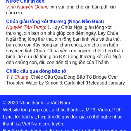
Nước Cha trị đến
Vinh Nguyễn Quang
: xin vui lòng cho xin bản pdf. xin
cảm ơn
Chúa giàu lòng xót thương (Nhạc Nền Beat)
Nguyễn Tấn Trung
: 1. Lạy Chúa Ngài giàu lòng xót
thương, xin ban ơn phù giúp con đêm ngày. Lạy Chúa
Ngài rộng lòng thứ tha, xin rộng ban tình yêu và tha thứ,
ban cho con đầy hồng ân chan chứa, xin cho con luôn
say men tình Chúa. Chúa yêu con người, chết cheo thập
hình, để cứu độ trần gian.ĐK: Lòng thương xót của Ngài
đến chúng con, dìu con đến tận nguồn của Thánh
Chiếc cầu qua dòng bão tố
T T Chung
: Chiếc Cầu Qua Dòng Bão Tố Bridge Over
Troubled Water by Simon & Garfunkel (Released January
26, 1970) Lời Việt: Nhạc Sĩ Vũ Đức Nghiêm Trình Bày:
Chung Tử Lưu
© 2020 Nhạc thánh ca Việt Nam
De Colores! (Lời Việt)
Son Vu
: Bài hát có lời chưa.Cám ơn
Website tổng hợp các ca khúc thánh ca MP3, Video, PDF,
Lyric, lời bài hát, hợp âm để quý độc giả có thể nghe nhạc
Bài ca dâng Mẹ
thánh ca Việt Nam trực tuyến.
thuc
: xin lòi bài hat ,bai ca dang me.gia ân
Nguồn nhạc thánh ca được sưu tầm từ rất nhiều nguồn trên