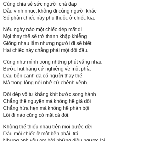
Cùng chia sẻ sức người chà đạp
Dẫu vinh nhục, không đi cùng người khác
Số phận chiếc nầy phụ thuộc ở chiếc kia.
Nếu ngày nào một chiếc dép mất đi
Mọi thay thế sẽ trở thành khập khiễng
Giống nhau lắm nhưng người đi sẽ biết
Hai chiếc này chẳng phải một đôi đâu.
Cũng như mình trong những phút vắng nhau
Bước hụt hẫng cứ nghiêng về một phía
Dẫu bên cạnh đã có người thay thế
Mà trong lòng nỗi nhớ cứ chênh vênh.
Đôi dép vô tư khắng khít bước song hành
Chẳng thề nguyện mà không hề giả dối
Chẳng hứa hẹn mà không hề phản bội
Lối đi nào cũng có mặt cả đôi.
Không thể thiếu nhau trên mọi bước đời
Dẫu mỗi chiếc ở một bên phải, trái
Nhưng anh yêu em bởi những điều ngược lại