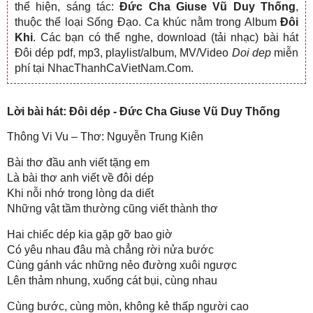
thể hiện, sáng tác:
Đức Cha Giuse Vũ Duy Thống
,
thuộc thể loại Sống Đạo. Ca khúc nằm trong Album
Đôi
Khi
. Các bạn có thể nghe, download (tải nhạc) bài hát
Đôi dép pdf, mp3, playlist/album, MV/Video
Doi dep
miễn
phí tại NhacThanhCaVietNam.Com.
Lời bài hát: Đôi dép - Đức Cha Giuse Vũ Duy Thống
Thông Vi Vu – Thơ: Nguyễn Trung Kiên
Bài thơ đầu anh viết tặng em
Là bài thơ anh viết về đôi dép
Khi nỗi nhớ trong lòng da diết
Những vật tầm thường cũng viết thành thơ
Hai chiếc dép kia gặp gỡ bao giờ
Có yêu nhau đâu mà chẳng rời nửa bước
Cùng gánh vác những nẻo đường xuôi ngược
Lên thảm nhung, xuống cát bụi, cùng nhau
Cùng bước, cùng mòn, không kẻ thấp người cao